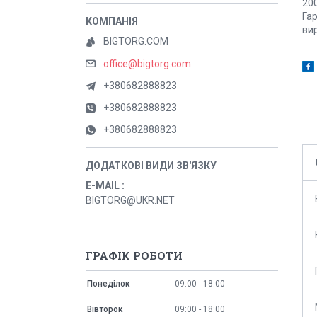
200
Гар
вир
BIGTORG.COM
office@bigtorg.com
+380682888823
+380682888823
+380682888823
E-MAIL
BIGTORG@UKR.NET
ГРАФІК РОБОТИ
Понеділок
09:00
18:00
Вівторок
09:00
18:00