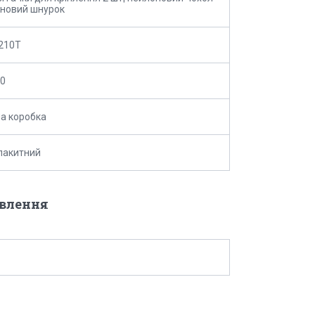
новий шнурок
210Т
10
а коробка
блакитний
овлення