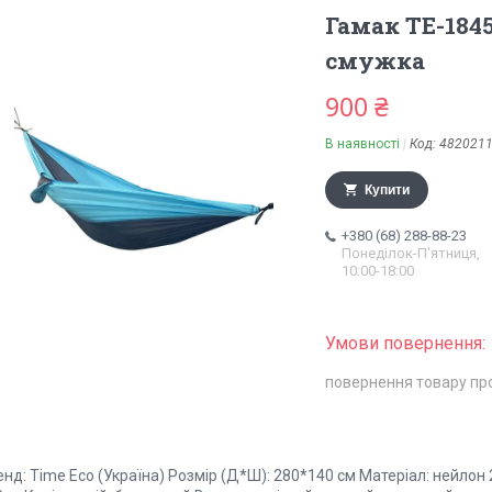
Гамак ТЕ-1845
смужка
900 ₴
В наявності
Код:
482021
Купити
+380 (68) 288-88-23
Понеділок-П'ятниця,
10:00-18:00
повернення товару пр
нд: Time Eco (Україна) Розмір (Д*Ш): 280*140 см Матеріал: нейлон