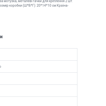
ва мотузка, металеві гачки для кріплення 2 шт.
 Розмір коробки (Ш*В*Г): 20*14*10 см Країна-
и
o