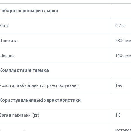
Габаритні розміри гамака
Вага
0.7 кг
Довжина
2800 м
Ширина
1400 м
Комплектація гамака
Чохол для зберігання й транспортування
Так
Користувальницькі характеристики
Вага в пакованні (кг)
1,0
металев