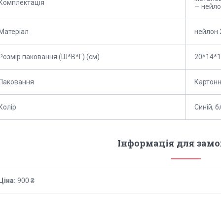
Комплектація
— нейло
Матеріал
нейлон 
Розмір паковання (Ш*В*Г) (см)
20*14*
Паковання
Картонн
Колір
Синій, 
Інформація для зам
Ціна:
900 ₴