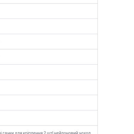
м
м
і гачки для кріплення 2 шт| нейлоновий чохол