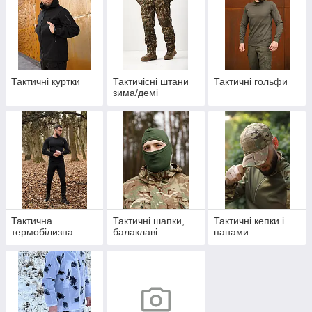
Тактичні куртки
Тактичісні штани
Тактичні гольфи
зима/демі
Тактична
Тактичні шапки,
Тактичні кепки і
термобілизна
балаклаві
панами