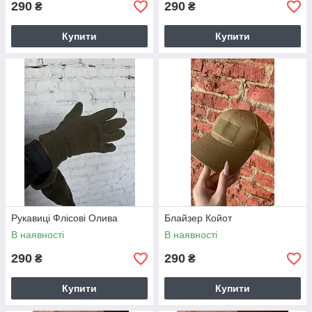
290
290
₴
₴
Купити
Купити
Рукавиці Флісові Олива
Блайзер Койот
В наявності
В наявності
290
290
₴
₴
Купити
Купити