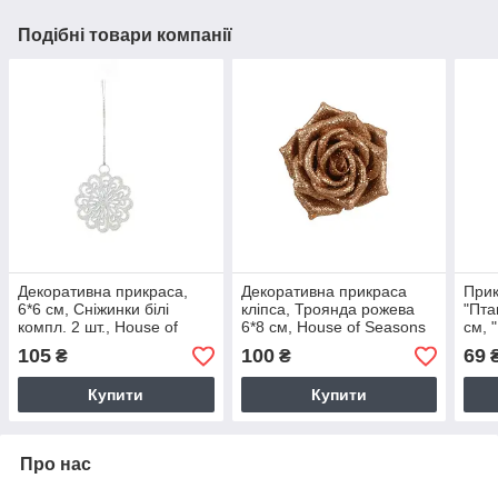
Подібні товари компанії
Декоративна прикраса,
Декоративна прикраса
Прик
6*6 см, Сніжинки білі
кліпса, Троянда рожева
"Пта
компл. 2 шт., House of
6*8 см, House of Seasons
см, 
Seasons
105
100
69
₴
₴
Купити
Купити
Про нас