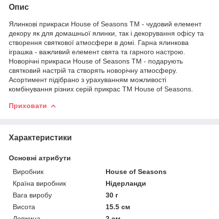
Опис
Ялинкові прикраси House of Seasons ТМ - чудовий елемент
декору як для домашньої ялинки, так і декорування офісу та
створення святкової атмосфери в домі. Гарна ялинкова
іграшка - важливий елемент свята та гарного настрою.
Новорічні прикраси House of Seasons ТМ - подарують
святковий настрій та створять новорічну атмосферу.
Асортимент підібрано з урахуванням можливості
комбінування різних серій прикрас ТМ House of Seasons.
Приховати
Характеристики
Основні атрибути
Виробник
House of Seasons
Країна виробник
Нідерланди
Вага виробу
30 г
Висота
15.5 см
Довжина
2 см