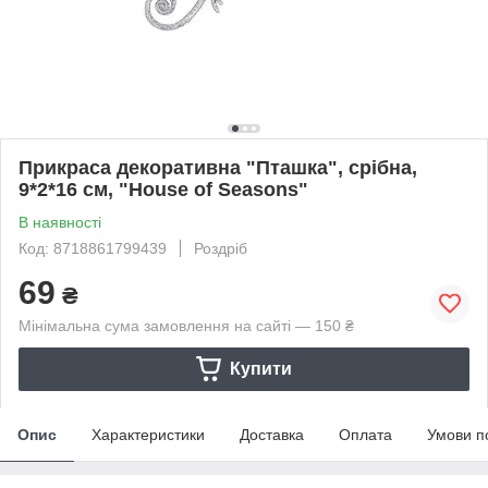
Прикраса декоративна "Пташка", срібна,
9*2*16 см, "House of Seasons"
В наявності
Код: 8718861799439
Роздріб
69
₴
Мінімальна сума замовлення на сайті — 150 ₴
Купити
Опис
Характеристики
Доставка
Оплата
Умови п