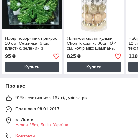
Набір новорічних прикрас
Ялинкові скляні кульки
Набі
10 см, Сніжинка, 6 шт,
Chomik компл. 36шт, Ø 4
12 с
пластик, зелений з
см, колір мікс шампань,
текс
блисткітками
срібний
95
825
110
₴
₴
Купити
Купити
Про нас
91% позитивних з 167 відгуків за рік
Працює з 09.01.2017
м. Львів
Нечая 25ф, Львів, Україна
Контакти