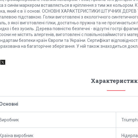
ка з синім маркером вставляється в кріплення з тим же кольором. 
чка, який є в її основі. ОСНОВНІ ХАРАКТЕРИСТИКИ ШТУЧНИХ ДЕРЕВ T
алевою підставкою. Голки виготовлені з екологічного синтетичного 
ль, з якої виготовлені гілки, достатньо пружна та не прогинається 
дко і без зусиль. Дерева повністю безпечні - відсутні гострі фраг
сосни не містять алергенів, виготовленi с повiльнозаймистого матері
ндартам безпеки країн Європи та України. Сертифікат відповідності
рахована на багаторічне зберігання. У ній також знаходиться докла
Характеристик
Основні
Виробник
Triumph
Країна виробник
Нідерл