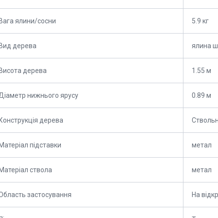
Вага ялини/сосни
5.9 кг
Вид дерева
ялина ш
Висота дерева
1.55 м
Діаметр нижнього ярусу
0.89 м
Конструкція дерева
Стволь
Матеріал підставки
метал
Матеріал ствола
метал
Область застосування
На відк