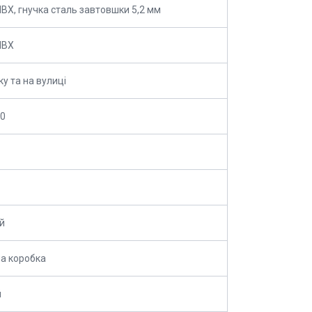
ПВХ, гнучка сталь завтовшки 5,2 мм
ПВХ
ку та на вулиці
30
й
а коробка
й