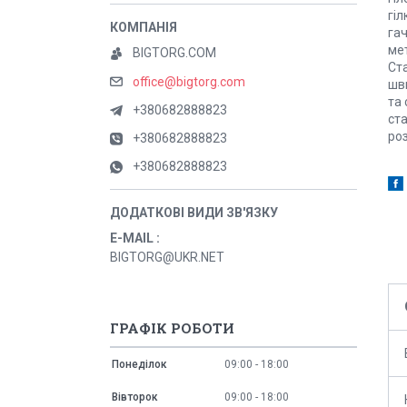
гіл
га
мет
BIGTORG.COM
Ста
office@bigtorg.com
шви
та 
+380682888823
ста
роз
+380682888823
+380682888823
E-MAIL
BIGTORG@UKR.NET
ГРАФІК РОБОТИ
Понеділок
09:00
18:00
Вівторок
09:00
18:00