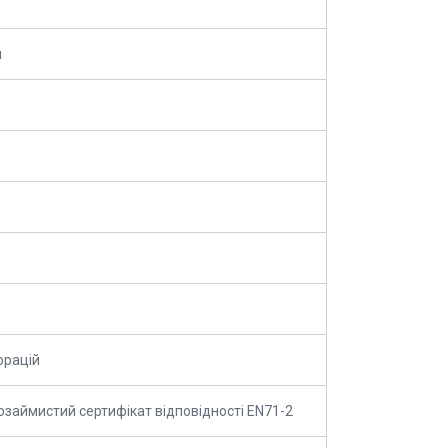
й
орацій
озаймистий сертифікат відповідності EN71-2