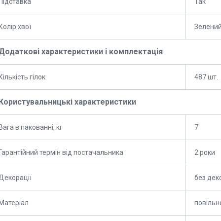
Підставка
Так
Колір хвої
Зелени
Додаткові характеристики і комплектація
Кількість гілок
487 шт.
Користувальницькі характеристики
Вага в пакованні, кг
7
Гарантійний термін від постачальника
2 роки
Декорації
без дек
Матеріал
повільн