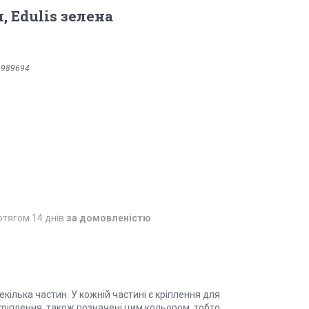
, Edulis зелена
1989694
отягом 14 днів
за домовленістю
ілька частин. У кожній частині є кріплення для
кріплення, також позначені цим кольором, тобто