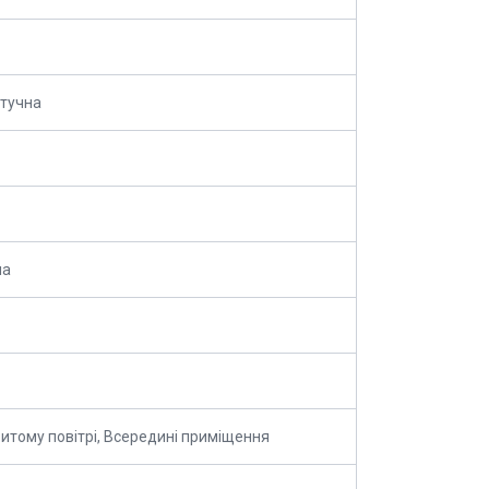
тучна
на
ритому повітрі, Всередині приміщення