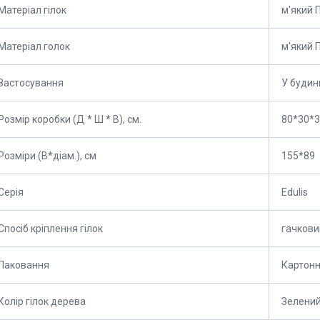
Матеріал гілок
м'який 
Матеріал голок
м'який 
Застосування
У будин
Розмір коробки (Д * Ш * В), см.
80*30*
Розміри (В*діам.), см
155*89
Серія
Edulis
Спосіб кріплення гілок
гачкови
Паковання
Картонн
Колір гілок дерева
Зелени