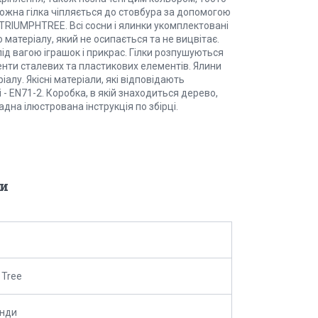
Кожна гілка чіпляється до стовбура за допомогою
RIUMPHTREE. Всі сосни і ялинки укомплектовані
матеріалу, який не осипається та не вицвітає.
під вагою іграшок і прикрас. Гілки розпушуються
менти сталевих та пластикових елементів. Ялини
алу. Якісні матеріали, які відповідають
 - EN71-2. Коробка, в якій знаходиться дерево,
дна ілюстрована інструкція по збірці.
и
 Tree
анди