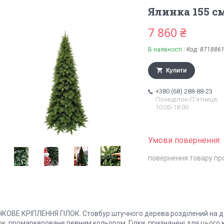
Ялинка 155 см
7 860 ₴
В наявності
Код:
871886
Купити
+380 (68) 288-88-23
Понеділок-П'ятниця,
10:00-18:00
повернення товару пр
ЧКОВЕ КРІПЛЕННЯ ГІЛОК. Стовбур штучного дерева розділений на дек
ок, промаркероване певним кольором. Гілки, призначені для цього 