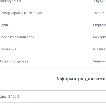
Застосування
У будин
Розмір коробки (Ш*В*Г), см
15*65*
Серія
Empres
Спосіб кріплення гілок
на карк
Паковання
п/е плів
Колір гілок дерева
Зелени
Інформація для зам
Ціна:
2 100 ₴