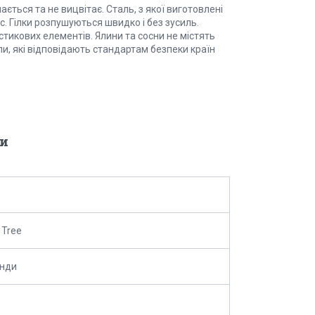
ається та не вицвітає. Сталь, з якої виготовлені
с. Гілки розпушуються швидко і без зусиль.
стикових елементів. Ялини та сосни не містять
али, які відповідають стандартам безпеки країн
и
 Tree
анди