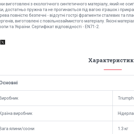
ки виготовлені з екологічного синтетичного матеріалу, який не осип
ки, достатньо пружна та не прогинається під вагою іграшок і прикра
ева повністю безпечні - відсутні гострі фрагменти сталевих та пла
ргенів, виготовленi с повiльнозаймистого матеріалу. Якісні матері
опи та України. Сертифікат відповідності - EN71-2.
Характеристик
Основні
Виробник
Triumph
Країна виробник
Нідерл
Вага ялини/сосни
1.3 кг