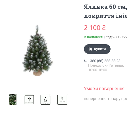
Ялинка 60 см
покриття ін
2 100 ₴
В наявності
Код:
871279
Купити
+380 (68) 288-88-23
Понеділок-П'ятниця,
10:00-18:00
повернення товару пр