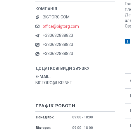
Гол
гіл
Дер
BIGTORG.COM
але
Євр
office@bigtorg.com
+380682888823
+380682888823
+380682888823
E-MAIL
BIGTORG@UKR.NET
ГРАФІК РОБОТИ
Понеділок
09:00
18:00
Вівторок
09:00
18:00