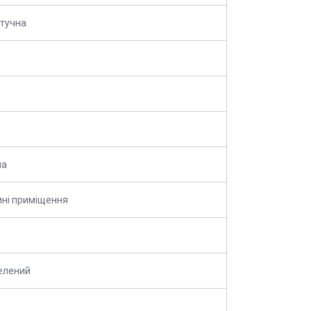
тучна
на
ні приміщення
Зелений