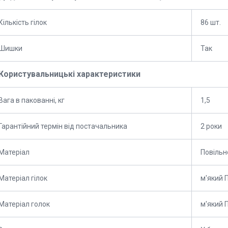
Кількість гілок
86 шт.
Шишки
Так
Користувальницькі характеристики
Вага в пакованні, кг
1,5
Гарантійний термін від постачальника
2 роки
Матеріал
Повільн
Матеріал гілок
м'який 
Матеріал голок
м'який 