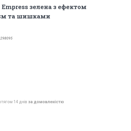
, Empress зелена з ефектом
ієм та шишками
9298095
отягом 14 днів
за домовленістю