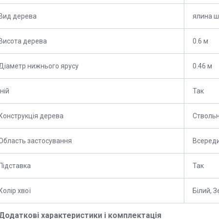
Вид дерева
ялина ш
Висота дерева
0.6 м
Діаметр нижнього ярусу
0.46 м
Іній
Так
Конструкція дерева
Стволь
Область застосування
Всереди
Підставка
Так
Колір хвої
Білий, 
Додаткові характеристики і комплектація