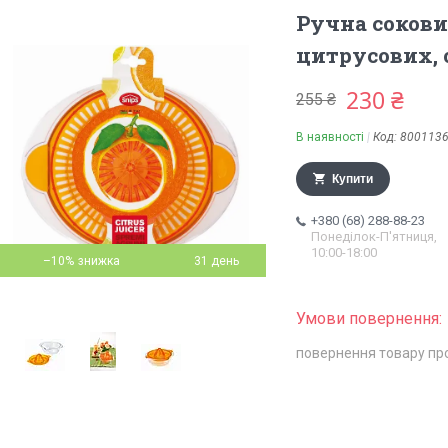
Ручна соков
цитрусових, о
230 ₴
255 ₴
В наявності
Код:
800113
Купити
+380 (68) 288-88-23
Понеділок-П'ятниця,
10:00-18:00
–10%
31 день
повернення товару пр