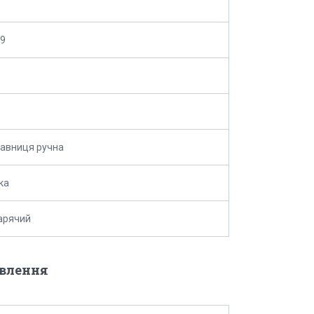
19
авниця ручна
ка
арячий
овлення