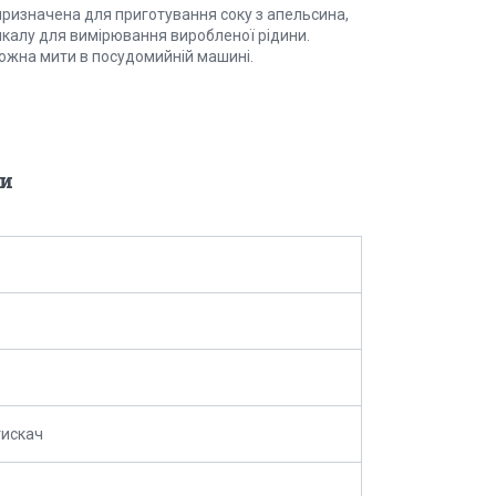
ризначена для приготування соку з апельсина,
шкалу для вимірювання виробленої рідини.
 Можна мити в посудомийній машині.
и
тискач