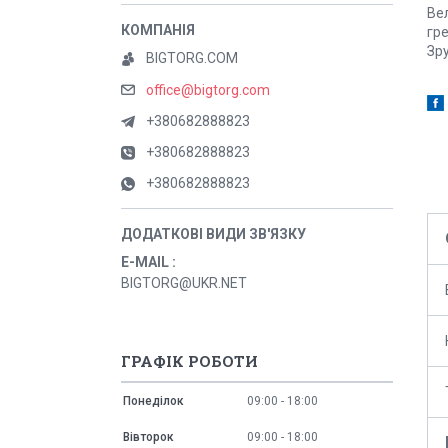
Ве
гр
Зру
BIGTORG.COM
office@bigtorg.com
+380682888823
+380682888823
+380682888823
E-MAIL
BIGTORG@UKR.NET
ГРАФІК РОБОТИ
Понеділок
09:00
18:00
Вівторок
09:00
18:00