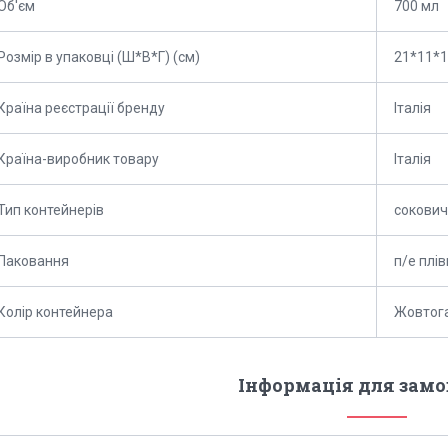
Об'єм
700 мл
Розмір в упаковці (Ш*В*Г) (см)
21*11*
Країна реєстрації бренду
Італія
Країна-виробник товару
Італія
Тип контейнерів
сокович
Паковання
п/е плів
Колір контейнера
Жовтог
Інформація для зам