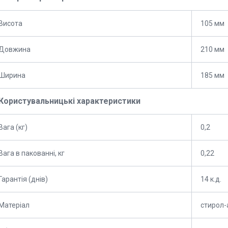
Висота
105 мм
Довжина
210 мм
Ширина
185 мм
Користувальницькі характеристики
Вага (кг)
0,2
Вага в пакованні, кг
0,22
Гарантія (днів)
14 к.д.
Матеріал
стирол-