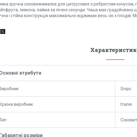
лика зручна соковижималка для цитрусових з ребристим конусом, п
ейпфрута, лимона, лайма за лічені секунди. Чаша має градуйовану 
чна і стійка конструкція максимально віджимає весь сік з плодів.
Характеристик
Основні атрибути
Виробник
Snips
Країна виробник
Італія
Тип
Сокови
Габаритні розміри