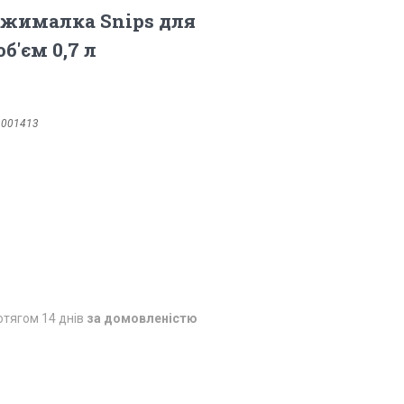
ижималка Snips для
б'єм 0,7 л
6001413
отягом 14 днів
за домовленістю