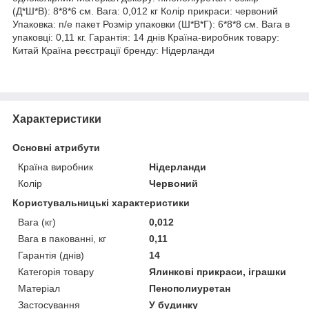
(Д*Ш*В): 8*8*6 см. Вага: 0,012 кг Колір прикраси: червоний
Упаковка: п/е пакет Розмір упаковки (Ш*В*Г): 6*8*8 см. Вага в
упаковці: 0,11 кг. Гарантія: 14 днів Країна-виробник товару:
Китай Країна реєстрації бренду: Нідерланди
Характеристики
Основні атрибути
Країна виробник
Нідерланди
Колір
Червоний
Користувальницькі характеристики
Вага (кг)
0,012
Вага в пакованні, кг
0,11
Гарантія (днів)
14
Категорія товару
Ялинкові прикраси, іграшки
Матеріал
Пенополиуретан
Застосування
У будинку