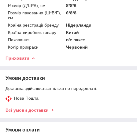
Розмір (Д*Ш*В), см
8*8*6
Розмір паковання (Ш*В*Г),
6*8*8
см.
Країна реєстрації бренду
Нідерланди
Країна-виробник товару
Китай
Паковання
п/е пакет
Колір прикраси
Червоний
Приховати
Умови доставки
Доставка здійснюється тільки по передоплаті.
Нова Пошта
Всі умови доставки
Умови оплати