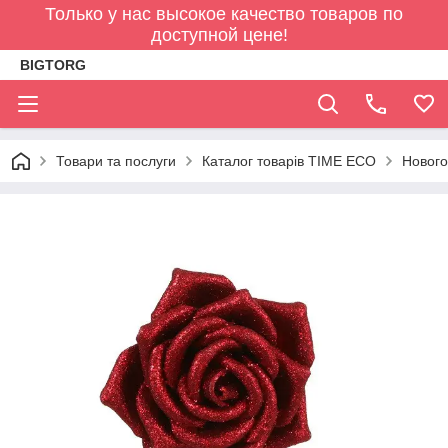
Только у нас высокое качество товаров по
доступной цене!
BIGTORG
Товари та послуги
Каталог товарів TIME ECO
Нового