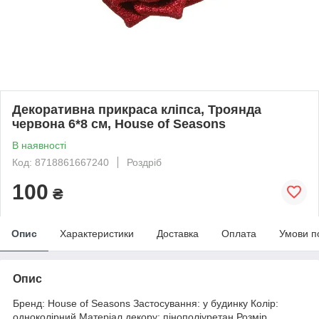
Декоративна прикраса кліпса, Троянда
червона 6*8 см, House of Seasons
В наявності
Код: 8718861667240
Роздріб
100
₴
Опис
Характеристики
Доставка
Оплата
Умови п
Опис
Бренд: House of Seasons Застосування: у будинку Колір:
одноколірний Матеріал декору: пінополіуретан Розмір