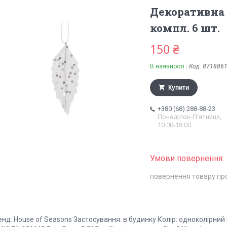
Декоративна 
компл. 6 шт.
150 ₴
В наявності
Код:
871886
Купити
+380 (68) 288-88-23
Понеділок-П'ятниця,
10:00-18:00
повернення товару пр
нд: House of Seasons Застосування: в будинку Колір: одноколірний