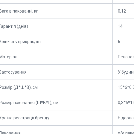
Вага в пакованні, кг
0,12
Гарантія (днів)
14
Кількість прикрас, шт.
6
Матеріал
Пенопо
Застосування
У будин
Розмір (Д*Ш*В), см
15*6*0,
Розмір паковання (Ш*В*Г), см.
0,3*6*1
Країна реєстрації бренду
Нідерл
Паковання
п/е пак