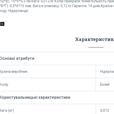
Ш*В): 15*6*0,3 см Вага: 0,012 кг Колір прикраси: білий Кількість пр
В*Г): 0,3*6*15 смв. Вага в упаковці: 0,12 кг Гарантія: 14 днів Країн
енду: Нідерланди
Характеристик
Основні атрибути
Країна виробник
Нідерл
Колір
Білий
Користувальницькі характеристики
Вага (кг)
0,012