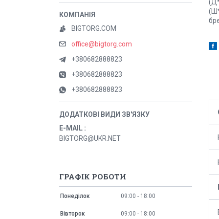
(Д*
(Ш*
бр
BIGTORG.COM
office@bigtorg.com
+380682888823
+380682888823
+380682888823
E-MAIL
BIGTORG@UKR.NET
ГРАФІК РОБОТИ
Понеділок
09:00
18:00
Вівторок
09:00
18:00