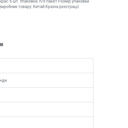
икрас: 6 шт. Упаковка: п/е пакет Розмір упаковки
а-виробник товару: Китай Країна реєстрації
и
анди