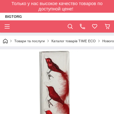
Только у нас высокое качество товаров по
доступной цене!
BIGTORG
Товари та послуги
Каталог товарів TIME ECO
Нового