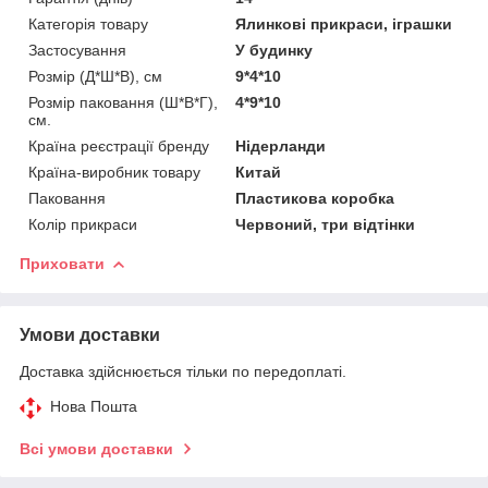
Категорія товару
Ялинкові прикраси, іграшки
Застосування
У будинку
Розмір (Д*Ш*В), см
9*4*10
Розмір паковання (Ш*В*Г),
4*9*10
см.
Країна реєстрації бренду
Нідерланди
Країна-виробник товару
Китай
Паковання
Пластикова коробка
Колір прикраси
Червоний, три відтінки
Приховати
Умови доставки
Доставка здійснюється тільки по передоплаті.
Нова Пошта
Всі умови доставки