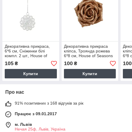
Декоративна прикраса,
Декоративна прикраса
Деко
6*6 см, Сніжинки білі
кліпса, Троянда рожева
кліп
компл. 2 шт., House of
6*8 см, House of Seasons
6*8 
Seasons
105
100
100
₴
₴
Купити
Купити
Про нас
91% позитивних з 168 відгуків за рік
Працює з 09.01.2017
м. Львів
Нечая 25ф, Львів, Україна