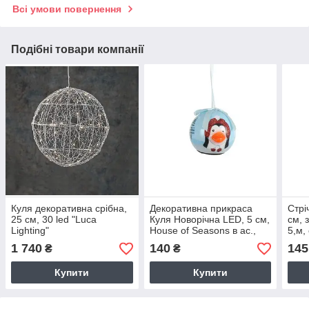
Всі умови повернення
Подібні товари компанії
Куля декоративна срібна,
Декоративна прикраса
Стрі
25 см, 30 led "Luca
Куля Новорічна LED, 5 см,
см, 
Lighting"
House of Seasons в ас.,
5,м,
блакитний
1 740
140
145
₴
₴
Купити
Купити