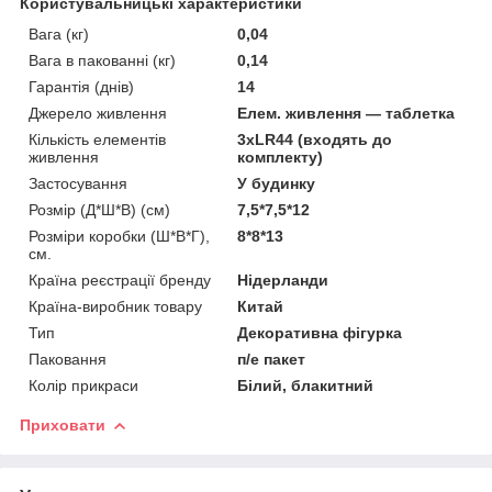
Користувальницькі характеристики
Вага (кг)
0,04
Вага в пакованні (кг)
0,14
Гарантія (днів)
14
Джерело живлення
Елем. живлення — таблетка
Кількість елементів
3xLR44 (входять до
живлення
комплекту)
Застосування
У будинку
Розмір (Д*Ш*В) (см)
7,5*7,5*12
Розміри коробки (Ш*В*Г),
8*8*13
см.
Країна реєстрації бренду
Нідерланди
Країна-виробник товару
Китай
Тип
Декоративна фігурка
Паковання
п/е пакет
Колір прикраси
Білий, блакитний
Приховати