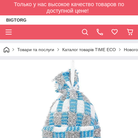
Только у нас высокое качество товаров по
доступной цене!
BIGTORG
Товари та послуги
Каталог товарів TIME ECO
Нового