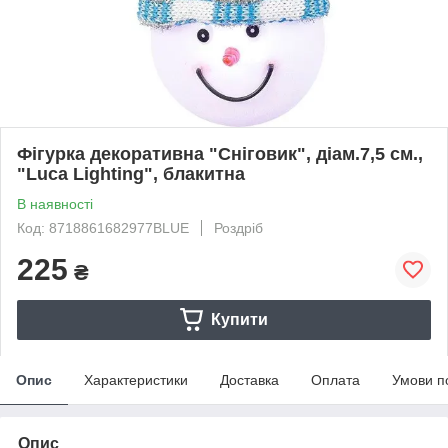
Фігурка декоративна "Сніговик", діам.7,5 см.,
"Luca Lighting", блакитна
В наявності
Код: 8718861682977BLUE
Роздріб
225
₴
Купити
Опис
Характеристики
Доставка
Оплата
Умови п
Опис