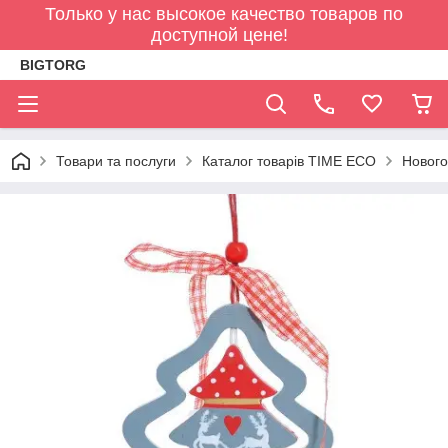
Только у нас высокое качество товаров по
доступной цене!
BIGTORG
Товари та послуги
Каталог товарів TIME ECO
Нового