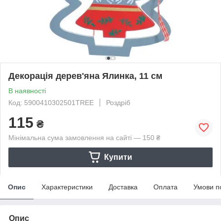
Декорація дерев'яна Ялинка, 11 см
В наявності
Код: 5900410302501TREE
Роздріб
115
₴
Мінімальна сума замовлення на сайті — 150 ₴
Купити
Опис
Характеристики
Доставка
Оплата
Умови п
Опис