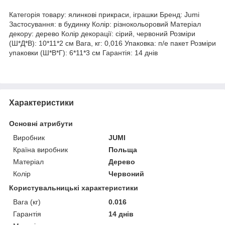
Категорія товару: ялинкові прикраси, іграшки Бренд: Jumi
Застосування: в будинку Колір: різнокольоровий Матеріал
декору: дерево Колір декорації: сірий, червоний Розміри
(Ш*Д*В): 10*11*2 см Вага, кг: 0,016 Упаковка: п/е пакет Розміри
упаковки (Ш*В*Г): 6*11*3 см Гарантія: 14 днів
Характеристики
Основні атрибути
Виробник
JUMI
Країна виробник
Польща
Матеріал
Дерево
Колір
Червоний
Користувальницькі характеристики
Вага (кг)
0.016
Гарантія
14 днів