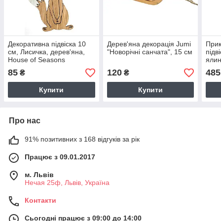
Декоративна підвіска 10
Дерев'яна декорація Jumi
Прик
см, Лисичка, дерев'яна,
"Новорічні санчата", 15 см
підв
House of Seasons
ялин
Seas
85
120
485
₴
₴
дере
диза
Купити
Купити
Про нас
91% позитивних з 168 відгуків за рік
Працює з 09.01.2017
м. Львів
Нечая 25ф, Львів, Україна
Контакти
Сьогодні працює з 09:00 до 14:00