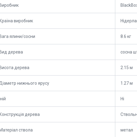
Виробник
BlackBo
Країна виробник
Нідерл
Вага ялини/сосни
8.6 кг
Вид дерева
сосна ш
Висота дерева
2.15 м
Діаметр нижнього ярусу
1.27 м
Іній
Ні
Конструкція дерева
Стволь
Матеріал ствола
метал