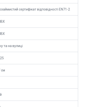
озаймистий сертифікат відповідності EN71-2
ПВХ
ПВХ
ку та на вулиці
*25
 см
й
й