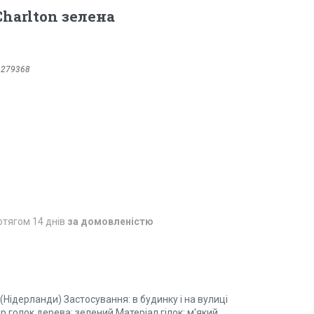
 Charlton зелена
1279368
отягом 14 днів
за домовленістю
 (Нідерланди) Застосування: в будинку і на вулиці
ір голок дерева: зелений Матеріал гілок: м'який