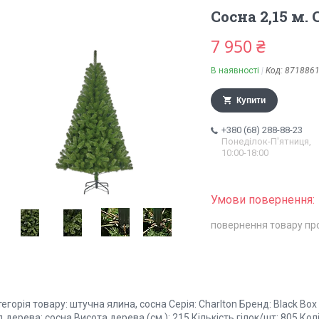
Сосна 2,15 м.
7 950 ₴
В наявності
Код:
871886
Купити
+380 (68) 288-88-23
Понеділок-П'ятниця,
10:00-18:00
повернення товару пр
егорія товару: штучна ялина, сосна Серія: Charlton Бренд: Black Box
 дерева: сосна Висота дерева (см.): 215 Кількість гілок/шт: 805 Кол