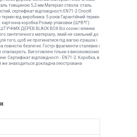
 сталь товщиною 5,2 мм Матеріал ствола: сталь
стий, сертифікат відповідності EN71-2 Спосіб
 термін від виробника: 5 років Гарантійний термін
: картонна коробка Розмір упаковки (Ш*В*Г):
ТУЧНИХ ДЕРЕВ BLACK BOX Всі сосни і ялинки
го синтетичного матеріалу, який не схильний до
для того, щоб не прогинатися під вагою іграшок і
а повністю безпечні. Гострі фрагменти сталевих і
е спалахують. Виготовлені тільки з високоякісних
ни. Сертифікат відповідності - EN71-2. Коробка, в
ній же знаходиться докладна ілюстрована
и