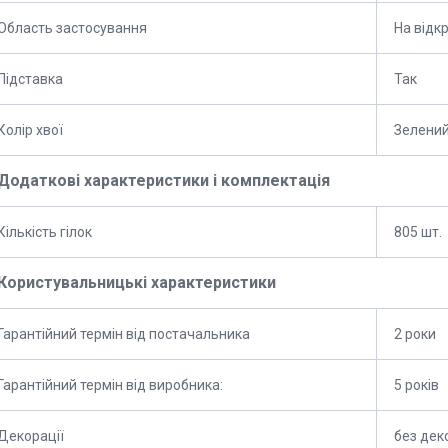
Область застосування
На відк
Підставка
Так
Колір хвої
Зелени
Додаткові характеристики і комплектація
Кількість гілок
805 шт.
Користувальницькі характеристики
Гарантійний термін від постачальника
2 роки
Гарантійний термін від виробника:
5 років
Декорації
без дек