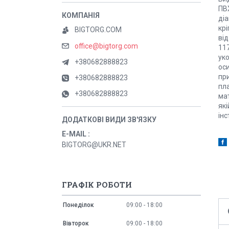
ПВХ
діа
крі
BIGTORG.COM
від
office@bigtorg.com
11
уко
+380682888823
оси
при
+380682888823
пла
+380682888823
мат
як
інс
E-MAIL
BIGTORG@UKR.NET
ГРАФІК РОБОТИ
Понеділок
09:00
18:00
Вівторок
09:00
18:00