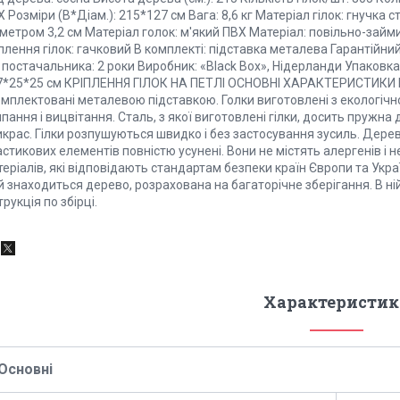
 Розміри (В*Діам.): 215*127 см Вага: 8,6 кг Матеріал гілок: гнучка
метром 3,2 см Матеріал голок: м'який ПВХ Матеріал: повільно-займи
плення гілок: гачковий В комплекті: підставка металева Гарантійний
 постачальника: 2 роки Виробник: «Black Box», Нідерланди Упаковка
7*25*25 см КРІПЛЕННЯ ГІЛОК НА ПЕТЛІ ОСНОВНІ ХАРАКТЕРИСТИКИ Ш
мплектовані металевою підставкою. Голки виготовлені з екологічно
пання і вицвітання. Сталь, з якої виготовлені гілки, досить пружна 
крас. Гілки розпушуються швидко і без застосування зусиль. Дерев
стикових елементів повністю усунені. Вони не містять алергенів і н
еріалів, які відповідають стандартам безпеки країн Європи та Украї
ій знаходиться дерево, розрахована на багаторічне зберігання. В 
трукція по збірці.
Характеристик
Основні