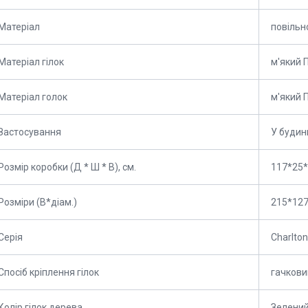
Матеріал
повільн
Матеріал гілок
м'який 
Матеріал голок
м'який 
Застосування
У будин
Розмір коробки (Д * Ш * В), см.
117*25
Розміри (В*діам.)
215*127
Серія
Charlton
Спосіб кріплення гілок
гачкови
Колір гілок дерева
Зелени