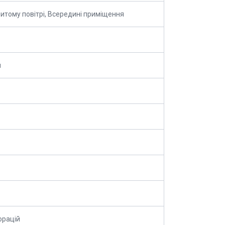
ритому повітрі, Всередині приміщення
й
орацій