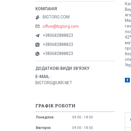
Кат
Вид
яго
BIGTORG.COM
Мат
гач
office@bigtorg.com
пос
+380682888823
42
мат
+380682888823
про
+380682888823
без
спа
Укр
E-MAIL
BIGTORG@UKR.NET
ГРАФІК РОБОТИ
Понеділок
09:00
18:00
Вівторок
09:00
18:00