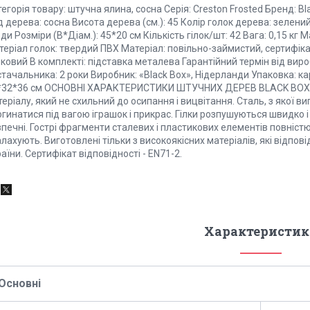
егорія товару: штучна ялина, сосна Серія: Creston Frosted Бренд: B
 дерева: сосна Висота дерева (см.): 45 Колір голок дерева: зелени
ди Розміри (В*Діам.): 45*20 см Кількість гілок/шт: 42 Вага: 0,15 кг
еріал голок: твердий ПВХ Матеріал: повільно-займистий, сертифікат
ковий В комплекті: підставка металева Гарантійний термін від вироб
тачальника: 2 роки Виробник: «Black Box», Нідерланди Упаковка: к
*32*36 см ОСНОВНІ ХАРАКТЕРИСТИКИ ШТУЧНИХ ДЕРЕВ BLACK BOX Гол
еріалу, який не схильний до осипання і вицвітання. Сталь, з якої ви
гинатися під вагою іграшок і прикрас. Гілки розпушуються швидко 
печні. Гострі фрагменти сталевих і пластикових елементів повністю 
лахують. Виготовлені тільки з високоякісних матеріалів, які відпо
аїни. Сертифікат відповідності - EN71-2.
Характеристик
Основні