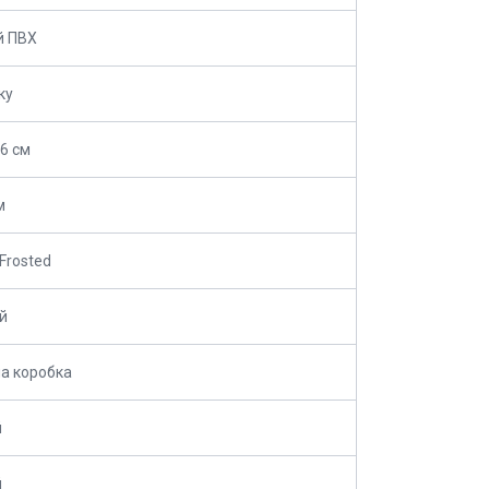
й ПВХ
ку
6 см
м
Frosted
й
а коробка
й
й