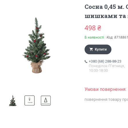
Сосна 0,45 м. 
шишками та 
498 ₴
В наявності
Код:
871886
Купити
+380 (68) 288-88-23
Понеділок-П'ятниця,
10:00-18:00
повернення товару пр