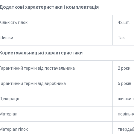
Додаткові характеристики і комплектація
Кількість гілок
42 шт.
Шишки
Так
Користувальницькі характеристики
Гарантійний термін від постачальника
2 роки
Гарантійний термін від виробника
5 років
Декорації
шишки т
Матеріал
повільн
Матеріал гілок
тверды