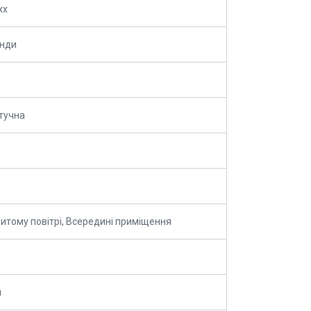
xx
анди
тучна
ритому повітрі, Всередині приміщення
й