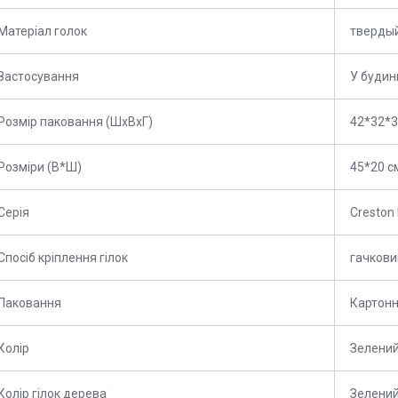
Матеріал голок
тверды
Застосування
У будин
Розмір паковання (ШхВхГ)
42*32*3
Розміри (В*Ш)
45*20 с
Серія
Creston 
Спосіб кріплення гілок
гачкови
Паковання
Картонн
Колір
Зелени
Колір гілок дерева
Зелени