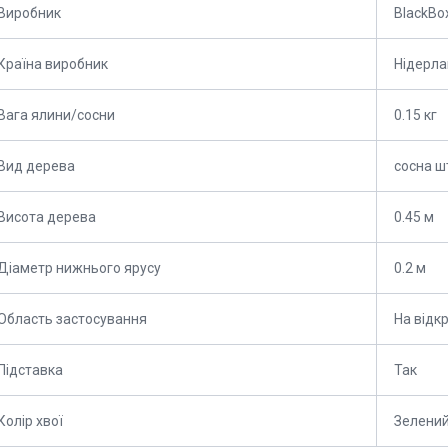
Виробник
BlackBo
Країна виробник
Нідерл
Вага ялини/сосни
0.15 кг
Вид дерева
сосна ш
Висота дерева
0.45 м
Діаметр нижнього ярусу
0.2 м
Область застосування
На відк
Підставка
Так
Колір хвої
Зелени