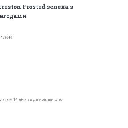
Creston Frosted зелена з
ягодами
1153040
отягом 14 днів
за домовленістю