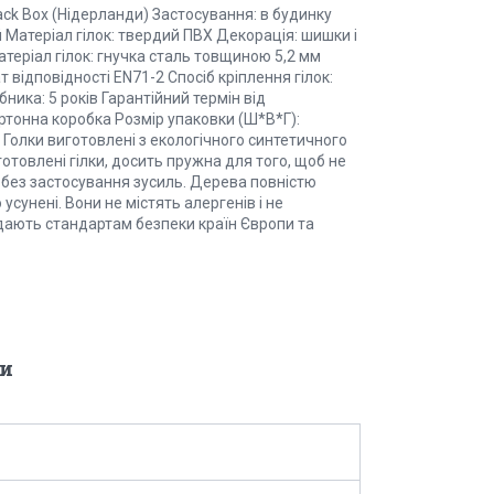
lack Box (Нідерланди) Застосування: в будинку
й Матеріал гілок: твердий ПВХ Декорація: шишки і
 Матеріал гілок: гнучка сталь товщиною 5,2 мм
 відповідності EN71-2 Спосіб кріплення гілок:
ника: 5 років Гарантійний термін від
артонна коробка Розмір упаковки (Ш*В*Г):
ки виготовлені з екологічного синтетичного
готовлені гілки, досить пружна для того, щоб не
і без застосування зусиль. Дерева повністю
усунені. Вони не містять алергенів і не
відають стандартам безпеки країн Європи та
и