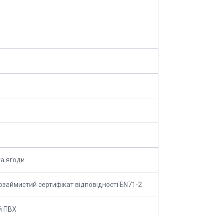
а ягоди
озаймистий сертифікат відповідності EN71-2
й ПВХ