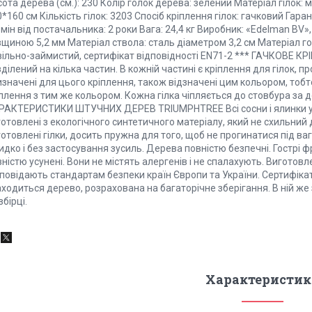
ота дерева (см.): 230 Колір голок дерева: зелений Матеріал гілок: м
*160 см Кількість гілок: 3203 Спосіб кріплення гілок: гачковий Гара
мін від постачальника: 2 роки Вага: 24,4 кг Виробник: «Edelman BV»
щиною 5,2 мм Матеріал ствола: сталь діаметром 3,2 см Матеріал гол
вільно-займистий, сертифікат відповідності EN71-2 *** ГАЧКОВЕ К
ділений на кілька частин. В кожній частині є кріплення для гілок, 
значені для цього кріплення, також відзначені цим кольором, тобт
плення з тим же кольором. Кожна гілка чіпляється до стовбура за д
РАКТЕРИСТИКИ ШТУЧНИХ ДЕРЕВ TRIUMPHTREE Всі сосни і ялинки ук
отовлені з екологічного синтетичного матеріалу, який не схильний д
отовлені гілки, досить пружна для того, щоб не прогинатися під ва
дко і без застосування зусиль. Дерева повністю безпечні. Гострі 
ністю усунені. Вони не містять алергенів і не спалахують. Виготовлен
повідають стандартам безпеки країн Європи та України. Сертифікат в
аходиться дерево, розрахована на багаторічне зберігання. В ній ж
збірці.
Характеристик