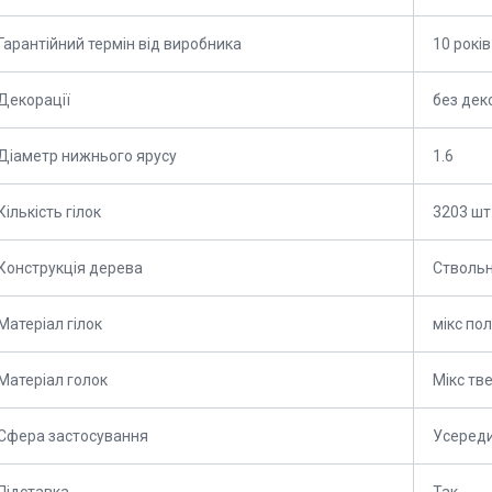
Гарантійний термін від виробника
10 років
Декорації
без дек
Діаметр нижнього ярусу
1.6
Кількість гілок
3203 шт
Конструкція дерева
Стволь
Матеріал гілок
мікс по
Матеріал голок
Мікс тв
Сфера застосування
Усереди
Підставка
Так