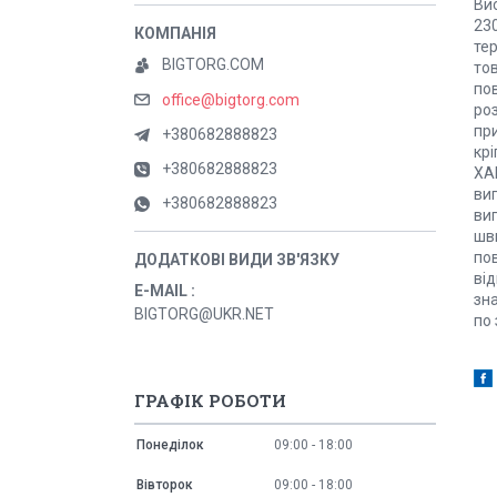
Вис
230
тер
BIGTORG.COM
тов
по
office@bigtorg.com
роз
при
+380682888823
крі
+380682888823
ХА
виг
+380682888823
виг
шви
пов
від
E-MAIL
зн
BIGTORG@UKR.NET
по 
ГРАФІК РОБОТИ
Понеділок
09:00
18:00
Вівторок
09:00
18:00