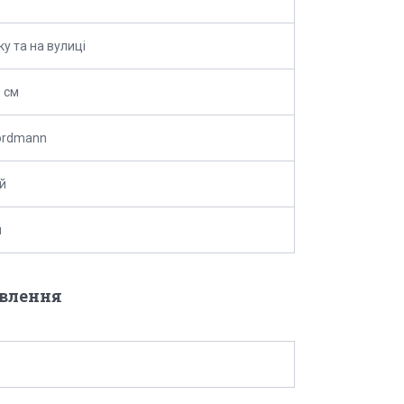
ку та на вулиці
 см
ordmann
й
й
овлення