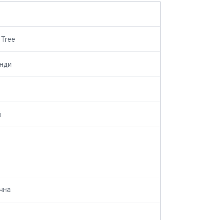
 Tree
анди
й
чна