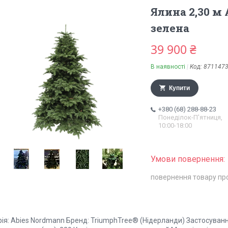
Ялина 2,30 м
зелена
39 900 ₴
В наявності
Код:
871147
Купити
+380 (68) 288-88-23
Понеділок-П'ятниця,
10:00-18:00
повернення товару пр
ія: Abies Nordmann Бренд: TriumphTree® (Нідерланди) Застосування