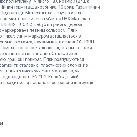
ікс поліетилену і м'якого ПВХ Розміри (В*Ш):
нтійний термін від виробника: 10 років Гарантійний
, Нідерланди Матеріал гілок: гнучка сталь
ок: мікс поліетилена і м'якого ПВХ Матеріал:
РІПЛЕННЯ ГІЛОК Стовбур штучного дерева
промаркероване певним кольором. Гілки,
о гілка з синім маркером вставляється в
опомогою гачка, наявними в її основі. ОСНОВНІ
омплектовані металевою підставкою. Голки
о осипання і вицвітання. Сталь, з якої
гою іграшок і прикрас. Гілки розпушуються
фрагменти сталевих і пластикових елементів
і тільки з високоякісних матеріалів, які
ідповідності - EN71-2. Коробка, в якій
е знаходиться докладна ілюстрована інструкція
и