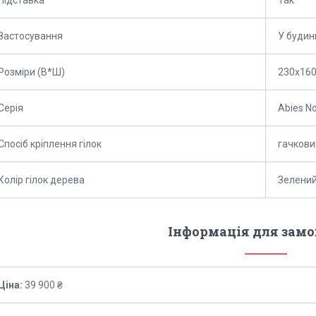
Застосування
У будин
Розміри (В*Ш)
230х160
Серія
Abies N
Спосіб кріплення гілок
гачкови
Колір гілок дерева
Зелени
Інформація для зам
Ціна:
39 900 ₴