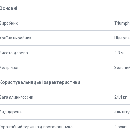
Основні
Виробник
Triumph
Країна виробник
Нідерл
Висота дерева
2.3 м
Колір хвої
Зелени
Користувальницькі характеристики
Вага ялини/сосни
24.4 кг
Вид дерева
ель шту
Гарантійний термін від постачальника
2 роки