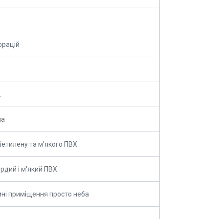
орацій
.
на
ліетилену та м'якого ПВХ
ердий і м'який ПВХ
ні приміщення просто неба