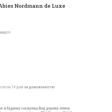
 Abies Nordmann de Luxe
3890211
отягом 14 днів
за домовленістю
: в будинку і на вулиці Вид дерева: ялина