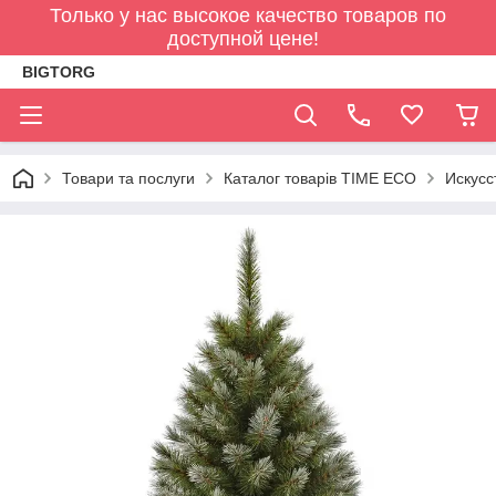
Только у нас высокое качество товаров по
доступной цене!
BIGTORG
Товари та послуги
Каталог товарів TIME ECO
Искусс