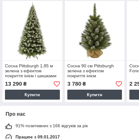
Сосна Pittsburgh 1,85 м
Сосна 90 см Pittsburgh
Сосн
зелена з ефектом
зелена з ефектом
Fore
покриття інієм і шишками
покриття інієм
13 290
3 780
2 2
₴
₴
Купити
Купити
Про нас
91% позитивних з 166 відгуків за рік
Працює з 09.01.2017