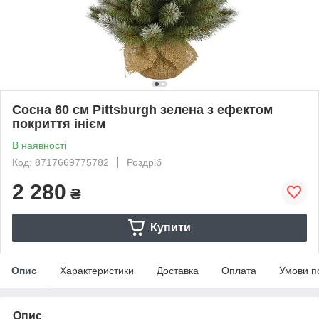
Сосна 60 см Pittsburgh зелена з ефектом
покриття інієм
В наявності
Код: 8717669775782
Роздріб
2 280
₴
Купити
Опис
Характеристики
Доставка
Оплата
Умови п
Опис