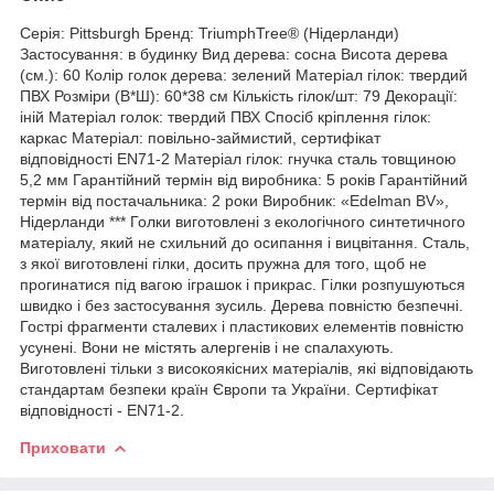
Серія: Pittsburgh Бренд: TriumphTree® (Нідерланди)
Застосування: в будинку Вид дерева: сосна Висота дерева
(см.): 60 Колір голок дерева: зелений Матеріал гілок: твердий
ПВХ Розміри (В*Ш): 60*38 см Кількість гілок/шт: 79 Декорації:
іній Матеріал голок: твердий ПВХ Спосіб кріплення гілок:
каркас Матеріал: повільно-займистий, сертифікат
відповідності EN71-2 Матеріал гілок: гнучка сталь товщиною
5,2 мм Гарантійний термін від виробника: 5 років Гарантійний
термін від постачальника: 2 роки Виробник: «Edelman BV»,
Нідерланди *** Голки виготовлені з екологічного синтетичного
матеріалу, який не схильний до осипання і вицвітання. Сталь,
з якої виготовлені гілки, досить пружна для того, щоб не
прогинатися під вагою іграшок і прикрас. Гілки розпушуються
швидко і без застосування зусиль. Дерева повністю безпечні.
Гострі фрагменти сталевих і пластикових елементів повністю
усунені. Вони не містять алергенів і не спалахують.
Виготовлені тільки з високоякісних матеріалів, які відповідають
стандартам безпеки країн Європи та України. Сертифікат
відповідності - EN71-2.
Приховати