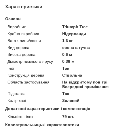
Характеристики
Основні
Виробник
Triumph Tree
Країна виробник
Нідерланди
Вага ялини/сосни
1.6 кг
Вид дерева
сосна штучна
Висота дерева
0.6 м
Діаметр нижнього ярусу
0.38 м
Іній
Так
Конструкція дерева
Ствольна
Область застосування
На відкритому повітрі,
Всередині приміщення
Підставка
Так
Колір хвої
Зелений
Додаткові характеристики і комплектація
Кількість гілок
79 шт.
Користувальницькі характеристики