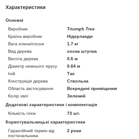
Характеристики
Основні
Виробник
Triumph Tree
Країна виробник
Нідерланди
Вага ялини/сосни
1.7 кг
Вид дерева
сосна штучна
Висота дерева
0.6 м
Діаметр нижнього ярусу
0.64 м
Іній
Так
Конструкція дерева
Ствольна
Область застосування
Всередині приміщення
Колір хвої
Зелений
Додаткові характеристики і комплектація
Кількість гілок
73 шт.
Користувальницькі характеристики
Гарантійний термін від
2 роки
постачальника