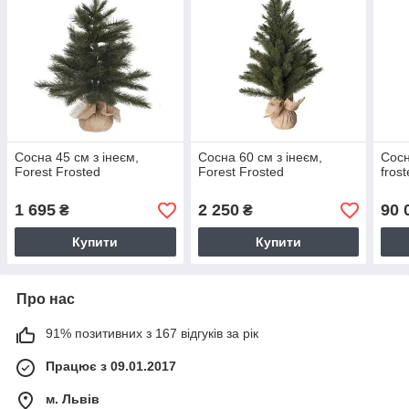
Сосна 45 см з інеєм,
Сосна 60 см з інеєм,
Сосн
Forest Frosted
Forest Frosted
fros
1 695
2 250
90 
₴
₴
Купити
Купити
Про нас
91% позитивних з 167 відгуків за рік
Працює з 09.01.2017
м. Львів