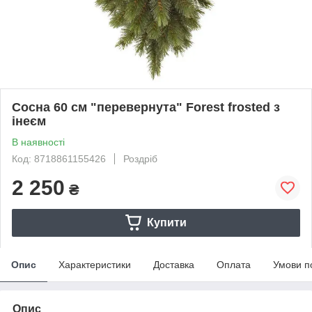
Сосна 60 см "перевернута" Forest frosted з
інеєм
В наявності
Код: 8718861155426
Роздріб
2 250
₴
Купити
Опис
Характеристики
Доставка
Оплата
Умови п
Опис