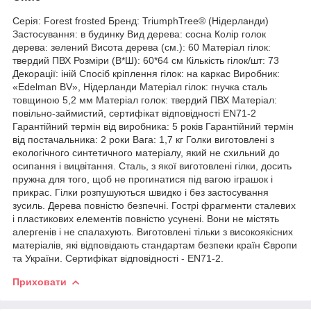
Серія: Forest frosted Бренд: TriumphTree® (Нідерланди)
Застосування: в будинку Вид дерева: сосна Колір голок
дерева: зелений Висота дерева (см.): 60 Матеріал гілок:
твердий ПВХ Розміри (В*Ш): 60*64 см Кількість гілок/шт: 73
Декорації: іній Спосіб кріплення гілок: на каркас Виробник:
«Edelman BV», Нідерланди Матеріал гілок: гнучка сталь
товщиною 5,2 мм Матеріал голок: твердий ПВХ Матеріал:
повільно-займистий, сертифікат відповідності EN71-2
Гарантійний термін від виробника: 5 років Гарантійний термін
від постачальника: 2 роки Вага: 1,7 кг Голки виготовлені з
екологічного синтетичного матеріалу, який не схильний до
осипання і вицвітання. Сталь, з якої виготовлені гілки, досить
пружна для того, щоб не прогинатися під вагою іграшок і
прикрас. Гілки розпушуються швидко і без застосування
зусиль. Дерева повністю безпечні. Гострі фрагменти сталевих
і пластикових елементів повністю усунені. Вони не містять
алергенів і не спалахують. Виготовлені тільки з високоякісних
матеріалів, які відповідають стандартам безпеки країн Європи
та України. Сертифікат відповідності - EN71-2.
Приховати