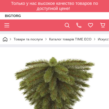
Только у нас высокое качество товаров по
доступной цене!
BIGTORG
Товари та послуги
Каталог товарів TIME ECO
Искусс