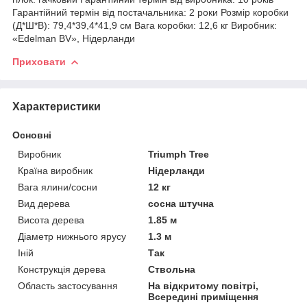
Гарантійний термін від постачальника: 2 роки Розмір коробки
(Д*Ш*В): 79,4*39,4*41,9 см Вага коробки: 12,6 кг Виробник:
«Edelman BV», Нідерланди
Приховати
Характеристики
Основні
Виробник
Triumph Tree
Країна виробник
Нідерланди
Вага ялини/сосни
12 кг
Вид дерева
сосна штучна
Висота дерева
1.85 м
Діаметр нижнього ярусу
1.3 м
Іній
Так
Конструкція дерева
Ствольна
Область застосування
На відкритому повітрі,
Всередині приміщення