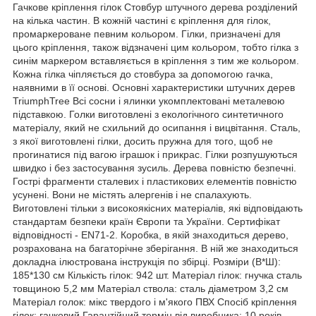
Гачкове кріплення гілок Стовбур штучного дерева розділений
на кілька частин. В кожній частині є кріплення для гілок,
промаркероване певним кольором. Гілки, призначені для
цього кріплення, також відзначені цим кольором, тобто гілка з
синім маркером вставляється в кріплення з тим же кольором.
Кожна гілка чіпляється до стовбура за допомогою гачка,
наявними в її основі. Основні характеристики штучних дерев
TriumphTree Всі сосни і ялинки укомплектовані металевою
підставкою. Голки виготовлені з екологічного синтетичного
матеріалу, який не схильний до осипання і вицвітання. Сталь,
з якої виготовлені гілки, досить пружна для того, щоб не
прогинатися під вагою іграшок і прикрас. Гілки розпушуються
швидко і без застосування зусиль. Дерева повністю безпечні.
Гострі фрагменти сталевих і пластикових елементів повністю
усунені. Вони не містять алергенів і не спалахують.
Виготовлені тільки з високоякісних матеріалів, які відповідають
стандартам безпеки країн Європи та України. Сертифікат
відповідності - EN71-2. Коробка, в якій знаходиться дерево,
розрахована на багаторічне зберігання. В ній же знаходиться
докладна ілюстрована інструкція по збірці. Розміри (В*Ш):
185*130 см Кількість гілок: 942 шт. Матеріал гілок: гнучка сталь
товщиною 5,2 мм Матеріал ствола: сталь діаметром 3,2 см
Матеріал голок: мікс твердого і м'якого ПВХ Спосіб кріплення
гілок: гачковий Гарантійний термін від виробника: 10 років