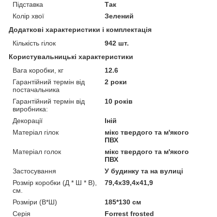
Підставка
Так
Колір хвої
Зелений
Додаткові характеристики і комплектація
Кількість гілок
942 шт.
Користувальницькі характеристики
Вага коробки, кг
12.6
Гарантійний термін від
2 роки
постачальника
Гарантійний термін від
10 років
виробника:
Декорації
Іній
Матеріал гілок
мікс твердого та м'якого
ПВХ
Матеріал голок
мікс твердого та м'якого
ПВХ
Застосування
У будинку та на вулиці
Розмір коробки (Д * Ш * В),
79,4х39,4х41,9
см.
Розміри (В*Ш)
185*130 см
Серія
Forrest frosted