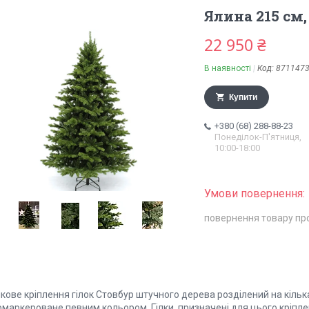
Ялина 215 см,
22 950 ₴
В наявності
Код:
871147
Купити
+380 (68) 288-88-23
Понеділок-П'ятниця,
10:00-18:00
повернення товару пр
кове кріплення гілок Стовбур штучного дерева розділений на кілька 
маркероване певним кольором. Гілки, призначені для цього кріплен