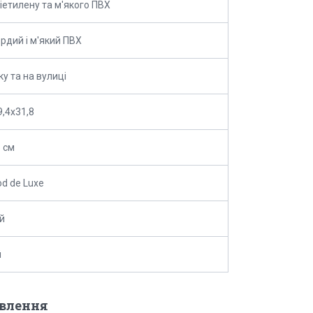
ліетилену та м'якого ПВХ
ердий і м'який ПВХ
ку та на вулиці
9,4х31,8
 см
d de Luxe
й
й
овлення