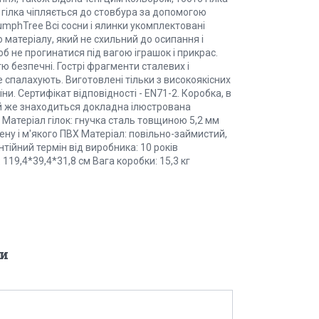
 гілка чіпляється до стовбура за допомогою
iumphTree Всі сосни і ялинки укомплектовані
 матеріалу, який не схильний до осипання і
об не прогинатися під вагою іграшок і прикрас.
ю безпечні. Гострі фрагменти сталевих і
е спалахують. Виготовлені тільки з високоякісних
ни. Сертифікат відповідності - EN71-2. Коробка, в
ній же знаходиться докладна ілюстрована
т. Матеріал гілок: гнучка сталь товщиною 5,2 мм
ену і м'якого ПВХ Матеріал: повільно-займистий,
нтійний термін від виробника: 10 років
119,4*39,4*31,8 см Вага коробки: 15,3 кг
и