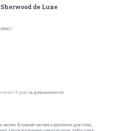
 Sherwood de Luxe
3288421
отягом 14 днів
за домовленістю
частин. В кожній частині є кріплення для гілок,
ня, також відзначені цим кольором, тобто гілка