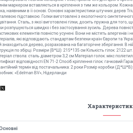
синім маркером вставляється в кріплення з тим же кольором. Кожна
ка, наявними в її основі. Основні характеристики штучних дерев Tr
алевою підставкою. Голки виготовлені з екологічного синтетичного
вітання. Сталь, з якої виготовлені гілки, досить пружна для того, щ
ки розпушуються швидко і без застосування зусиль. Дерева повніст
стикових елементів повністю усунені. Вони не містять алергенів і н
еріалів, які відповідають стандартам безпеки країн Європи та Украї
ій знаходиться дерево, розрахована на багаторічне зберігання. В 
трукція по збірці. Розміри (В*Ш): 215*135 см Кількість гілок: 2122 ш
еріал ствола: сталь діаметром 3,2 см Матеріал голок: мікс поліетил
тифікат відповідності EN 71-2 Спосіб кріплення гілок: гачковий Гара
антійний термін від постачальника: 2 роки Розмір коробки (Д*Ш*В): 
робник: «Edelman BV», Нідерланди
Характеристик
Основні