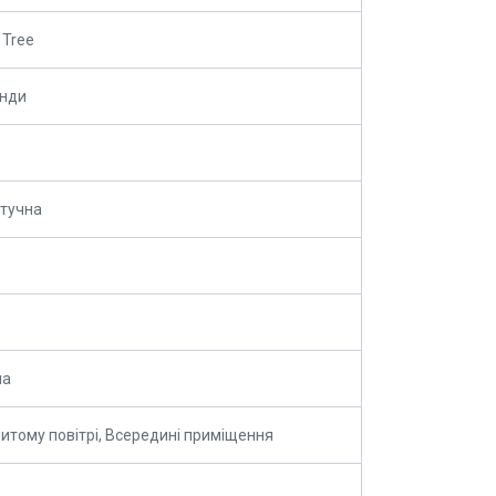
 Tree
анди
тучна
на
ритому повітрі, Всередині приміщення