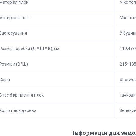
Матеріал гілок
мікс по
Матеріал голок
Мікс тв
Застосування
У будин
Розмір коробки (Д * Ш * В), см.
119,4х3
Розміри (В*Ш)
215*135
Серія
Sherwoo
Спосіб кріплення гілок
гачкови
Колір гілок дерева
Зелени
Інформація для зам