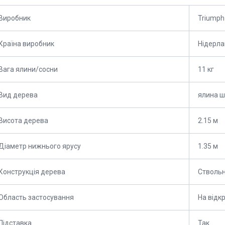
Виробник
Triumph
Країна виробник
Нідерл
Вага ялини/сосни
11 кг
Вид дерева
ялина ш
Висота дерева
2.15 м
Діаметр нижнього ярусу
1.35 м
Конструкція дерева
Стволь
Область застосування
На відк
Підставка
Так