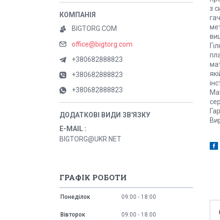
з 
гач
мет
BIGTORG.COM
виц
office@bigtorg.com
Гіл
пла
+380682888823
мат
як
+380682888823
інс
+380682888823
Мат
сер
Гар
Ви
E-MAIL
BIGTORG@UKR.NET
ГРАФІК РОБОТИ
Понеділок
09:00
18:00
Вівторок
09:00
18:00