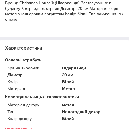
Бренд: Christmas House® (Нідерланди) Застосування: в
будинку Колір: одноколірний Діаметр: 20 см Матеріал: черн.
метал з кольоровим покриттям Колір: білий Тип пакування: п /
е пакет
Характеристики
Основні атрибути
Країна виробник
Нідерланди
Діаметр
20 см
Колір
Білий
Матеріал
Метал
Користувальницькі характеристики
Матеріал декору
метал
Тип
Новогодний декор
Колір декору
Білий
Приховати