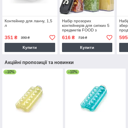
Контейнер для ланчу, 1,5
Набір прозорих
Набі
л
контейнерів для сипких 5
збер
предметів FOOD з
прод
кришками
Conta
351
616
595
₴
₴
390 ₴
716 ₴
герм
ємно
Купити
Купити
Акційні пропозиції та новинки
–10%
–10%