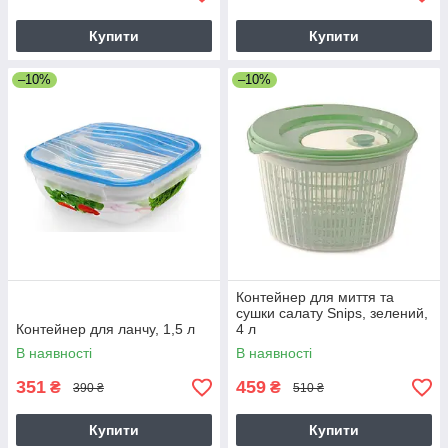
Купити
Купити
–10%
–10%
Контейнер для миття та
сушки салату Snips, зелений,
Контейнер для ланчу, 1,5 л
4 л
В наявності
В наявності
351
459
₴
₴
390 ₴
510 ₴
Купити
Купити