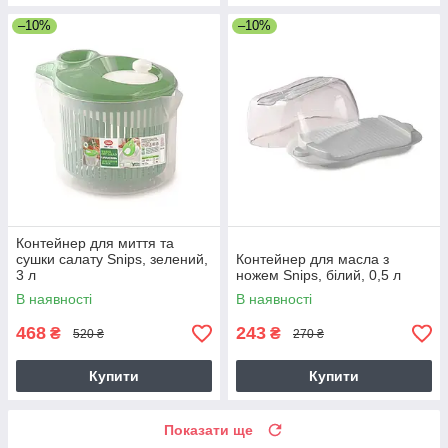
–10%
–10%
Контейнер для миття та
сушки салату Snips, зелений,
Контейнер для масла з
3 л
ножем Snips, білий, 0,5 л
В наявності
В наявності
468
243
₴
₴
520 ₴
270 ₴
Купити
Купити
Показати ще