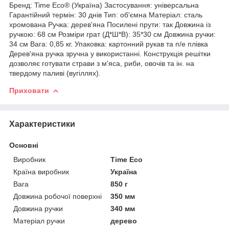
Бренд: Time Eco® (Україна) Застосування: універсальна
Гарантійний термін: 30 днів Тип: об'ємна Матеріал: сталь
хромована Ручка: дерев'яна Посилені прути: так Довжина із
ручкою: 68 см Розміри грат (Д*Ш*В): 35*30 см Довжина ручки:
34 см Вага: 0,85 кг. Упаковка: картонний рукав та п/е плівка
Дерев'яна ручка зручна у використанні. Конструкція решітки
дозволяє готувати страви з м'яса, риби, овочів та ін. на
твердому паливі (вугіллях).
Приховати
Характеристики
Основні
Виробник
Time Eco
Країна виробник
Україна
Вага
850 г
Довжина робочої поверхні
350 мм
Довжина ручки
340 мм
Матеріал ручки
дерево