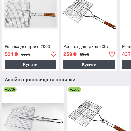
Решітка для гриля 2003
Решітка для гриля 2007
Реші
504
259
437
₴
₴
560 ₴
305 ₴
Купити
Купити
Акційні пропозиції та новинки
–20%
–15%