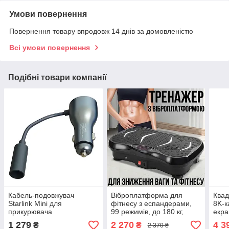
Умови повернення
Повернення товару впродовж 14 днів за домовленістю
Всі умови повернення
Подібні товари компанії
Кабель-подовжувач
Віброплатформа для
Квад
Starlink Mini для
фітнесу з еспандерами,
8K-к
прикурювача
99 режимів, до 180 кг,
екра
перетворювач постійного
пульт ДК, для схуднення
мото
1 279
2 270
4 3
₴
₴
2 370 ₴
струму 12 В на 30 В з
та масажу
(до 