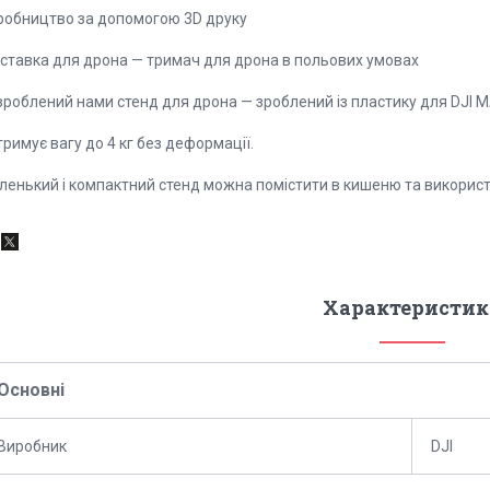
робництво за допомогою 3D друку
дставка для дрона — тримач для дрона в польових умовах
роблений нами стенд для дрона — зроблений із пластику для DJI MA
римує вагу до 4 кг без деформації.
ленький і компактний стенд можна помістити в кишеню та використо
Характеристик
Основні
Виробник
DJI