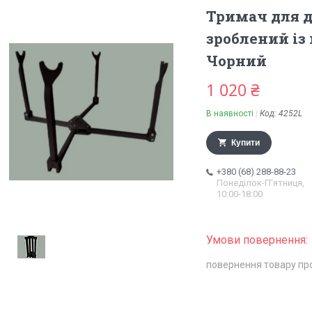
Тримач для д
зроблений із
Чорний
1 020 ₴
В наявності
Код:
4252L
Купити
+380 (68) 288-88-23
Понеділок-П'ятниця,
10:00-18:00
повернення товару пр