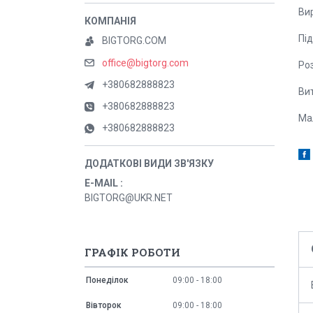
Ви
Пі
BIGTORG.COM
office@bigtorg.com
Роз
+380682888823
Вит
+380682888823
Ма
+380682888823
E-MAIL
BIGTORG@UKR.NET
ГРАФІК РОБОТИ
Понеділок
09:00
18:00
Вівторок
09:00
18:00