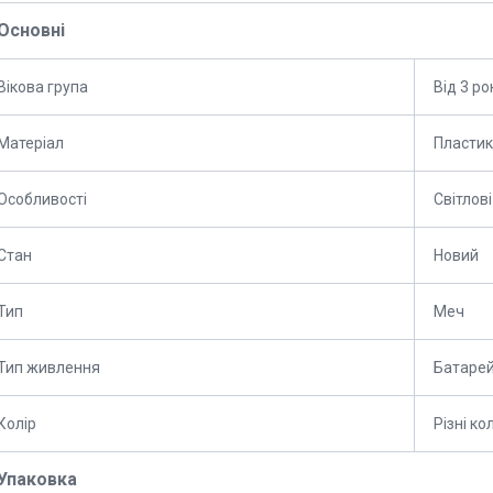
Основні
Вікова група
Від 3 ро
Матеріал
Пластик
Особливості
Світлов
Стан
Новий
Тип
Меч
Тип живлення
Батарей
Колір
Різні к
Упаковка