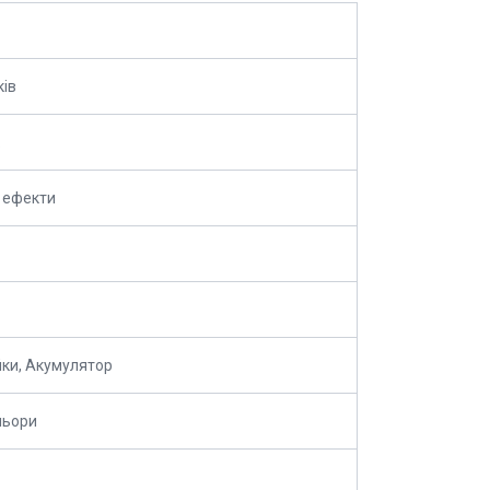
ків
і ефекти
ки, Акумулятор
ольори