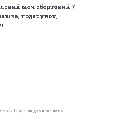
ловий меч обертовий 7
грашка, подарунок,
еч
отягом 14 днів
за домовленістю