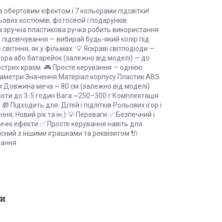
з обертовим ефектом і 7 кольорами підсвітки!
ьових костюмів, фотосесій і подарунків.
а зручна пластикова ручка робить використання
в підсвічування — вибирай будь-який колір під
вітіння, як у фільмах. 💡 Яскраві світлодіоди —
тора або батарейок (залежно від моделі) — до
гострих краєм. 🎮 Просте керування — однією
аметри Значення Матеріал корпусу Пластик ABS
ня Довжина меча ~ 80 см (залежно від моделі)
ти до 3-5 годин Вага ~250–300 г Комплектація
 Підходить для: Дітей і підлітків Рольових ігор і
я, Новий рік та ін.) 💡 Переваги ✅ Безпечний і
тичні ефекти ✅ Просте керування навіть для
сний з іншими іграшками та реквізитом 🔌
вання
и