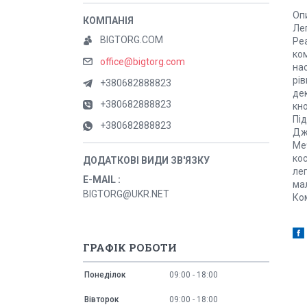
Опи
Лег
BIGTORG.COM
Ре
ком
office@bigtorg.com
нас
рів
+380682888823
дек
+380682888823
кн
Під
+380682888823
Дж
Меч
кос
лег
E-MAIL
ма
BIGTORG@UKR.NET
Ко
ГРАФІК РОБОТИ
Понеділок
09:00
18:00
Вівторок
09:00
18:00