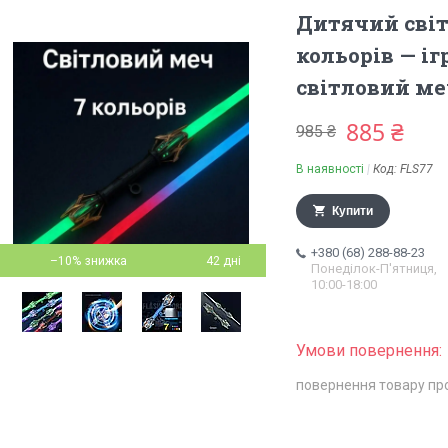
Дитячий світ
кольорів — і
світловий м
885 ₴
985 ₴
В наявності
Код:
FLS77
Купити
+380 (68) 288-88-23
–10%
42 дні
Понеділок-П'ятниця,
10:00-18:00
повернення товару пр