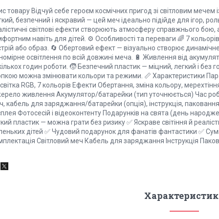
с товару Відчуй себе героєм космічних пригод зі світловим мечем і
кий, безпечний і яскравий — цей меч ідеально підійде для ігор, рол
алістичні світлові ефекти створюють атмосферу справжнього бою, 
фортним навіть для дітей. ⚙️ Особливості та переваги 🌈 7 кольорі
трій або образ. 🔄 Обертовий ефект — візуально створює динамічне с
номірне освітлення по всій довжині меча. 🔋 Живлення від акумуля
ількох годин роботи. 🧒 Безпечний пластик — міцний, легкий і без 
опкою можна змінювати кольори та режими. 📏 Характеристики Пар
світка RGB, 7 кольорів Ефекти Обертання, зміна кольору, мерехтін
ерело живлення Акумулятор/батарейки (тип уточнюється) Час робо
, кабель для заряджання/батарейки (опція), інструкція, паковання 🎁
плея Фотосесій і відеоконтенту Подарунків на свята (день народженн
кий пластик — можна грати без ризику ✅ Яскраве світіння й реаліс
леньких дітей ✅ Чудовий подарунок для фанатів фантастики ✅ Сумі
мплектація Світловий меч Кабель для заряджання Інструкція Пако
Характеристик