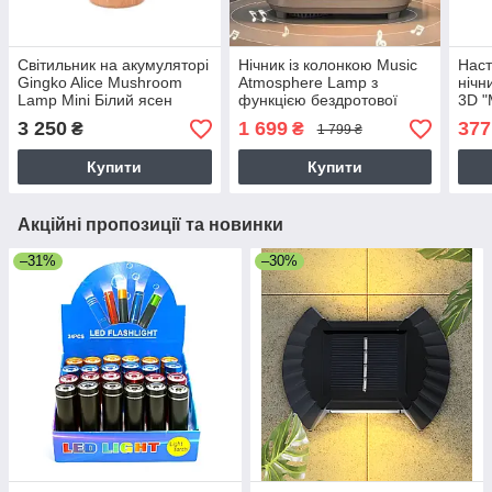
Світильник на акумуляторі
Нічник із колонкою Music
Наст
Gingko Alice Mushroom
Atmosphere Lamp з
нічн
Lamp Mini Білий ясен
функцією бездротової
3D "
зарядки
USB 
3 250
1 699
377
₴
₴
1 799 ₴
Купити
Купити
Акційні пропозиції та новинки
–31%
–30%