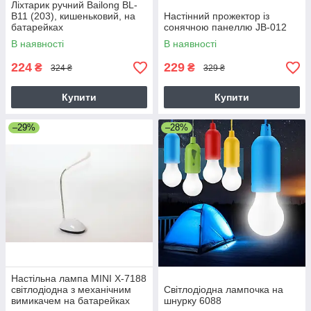
Ліхтарик ручний Bailong BL-
B11 (203), кишеньковий, на
Настінний прожектор із
батарейках
сонячною панеллю JB-012
В наявності
В наявності
224
229
₴
₴
324 ₴
329 ₴
Купити
Купити
–29%
–28%
Настільна лампа MINI X-7188
світлодіодна з механічним
Світлодіодна лампочка на
вимикачем на батарейках
шнурку 6088