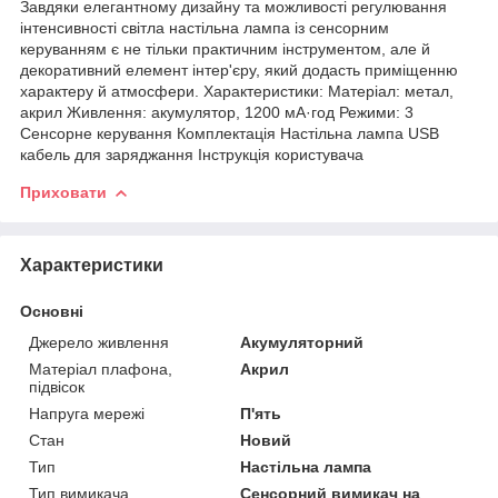
Завдяки елегантному дизайну та можливості регулювання
інтенсивності світла настільна лампа із сенсорним
керуванням є не тільки практичним інструментом, але й
декоративний елемент інтер'єру, який додасть приміщенню
характеру й атмосфери. Характеристики: Матеріал: метал,
акрил Живлення: акумулятор, 1200 мА·год Режими: 3
Сенсорне керування Комплектація Настільна лампа USB
кабель для заряджання Інструкція користувача
Приховати
Характеристики
Основні
Джерело живлення
Акумуляторний
Матеріал плафона,
Акрил
підвісок
Напруга мережі
П'ять
Стан
Новий
Тип
Настільна лампа
Тип вимикача
Сенсорний вимикач на