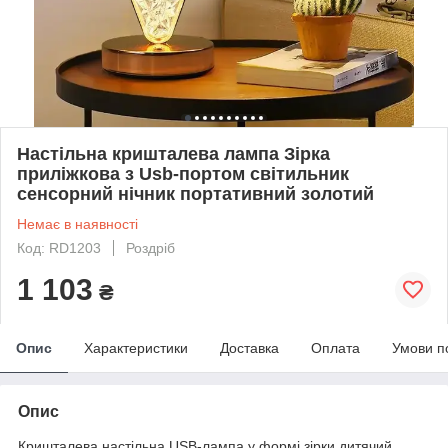
Настільна кришталева лампа Зірка
приліжкова з Usb-портом світильник
сенсорний нічник портативний золотий
Немає в наявності
Код: RD1203
Роздріб
1 103
₴
Опис
Характеристики
Доставка
Оплата
Умови п
Опис
Кришталева настільна USB-лампа у формі зірки дитячий