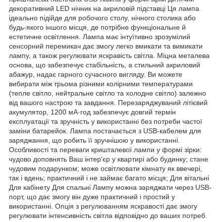
декоративний LED нічник на акриловій підставці Ця лампа
ідеально підійде для робочого столу, нічного столика або
будь-якого іншого місця, де потрібне функціональне й
естетичне освітлення. Лампа має інтуїтивно зрозумілий
сенсорний перемикач дає змогу легко вмикати та вимикати
лампу, а також регулювати яскравість світла. Міцна металева
основа, що забезпечує стабільність, а стильний акриловий
абажур, надає гарного сучасного вигляду. Ви можете
вибирати між трьома різними колірними температурами
(тепле світло, нейтральне світло та холодне світло) залежно
від вашого настрою та завдання. Перезаряджуваний літієвий
акумулятор, 1200 мА·год забезпечує довгий термін
експлуатації та зручність у використанні без потреби частої
заміни батарейок. Лампа постачається з USB-кабелем для
заряджання, що робить її зручнішою у використанні.
Особливості та переваги кришталевої лампи у формі зірки:
чудово доповнять Ваш інтер'єр у квартирі або будинку; стане
чудовим подарунком; може освітлювати кімнату як ввечері,
так і вдень; практичний і не займає багато місця; Для вітальні
Для кабінету Для спальні Лампу можна заряджати через USB-
порт, що дає змогу він дуже практичний і простий у
використанні. Опція з регулюванням яскравості дає змогу
регулювати інтенсивність світла відповідно до ваших потреб.