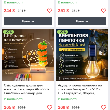
В наявності
В наявності
244
251
₴
₴
344 ₴
351 ₴
Купити
Купити
–27%
–27%
Світлодіодна дошка для
Акумуляторна лампочка на
нотаток + маркери AN -5502,
сонячній батареї SSP-12 з
Біла/Нічник-планер для
USB зарядкою, Форма,
записів/Лед дошка/Нічник
Рандом/підвісна лампочка
В наявності
В наявності
дошка для малювання
для кемпінгу
265
269
₴
₴
365 ₴
369 ₴