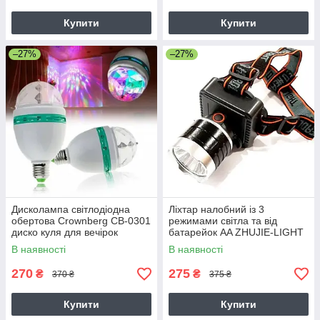
Купити
Купити
–27%
–27%
Дисколампа світлодіодна
Ліхтар налобний із 3
обертова Crownberg CB-0301
режимами світла та від
диско куля для вечірок
батарейок AA ZHUJIE-LIGHT
ZJ-1707
В наявності
В наявності
270
275
₴
₴
370 ₴
375 ₴
Купити
Купити