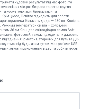
отримати чудовий результат під час фото- та
атемненіших місцях. Яскрава та легка кругла
и та косметологами, бровистами та
Крім цього, її світло підходить для роботи
 Характеристики: Кількість діодів — 280 шт. Колірна
м. Режими температури світла — холодний,
льтом 36 см Кільцева світлодіодна лампа Soft
х знімань, фотосесій, також підходить як джерело
 під'єднання: 2 метри Батарейки для пульта ДК-
іксується під будь-яким кутом. Має роз'єми USB
ти знімати різноманітні відео та робити якісні
и