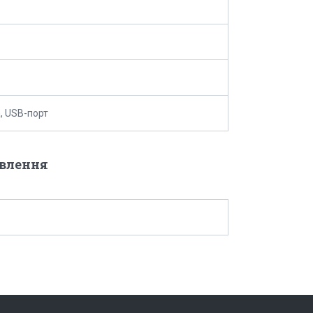
 USB-порт
овлення