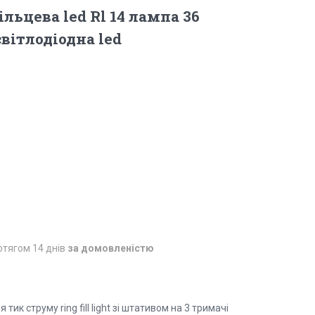
льцева led Rl 14 лампа 36
вітлодіодна led
отягом 14 днів
за домовленістю
ик струму ring fill light зі штативом на 3 тримачі