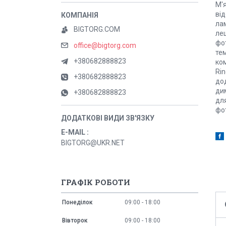
М'я
від
ла
BIGTORG.COM
леш
фот
office@bigtorg.com
тем
+380682888823
ком
Rin
+380682888823
до
дим
+380682888823
для
фот
E-MAIL
BIGTORG@UKR.NET
ГРАФІК РОБОТИ
Понеділок
09:00
18:00
Вівторок
09:00
18:00