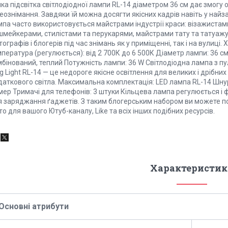
ка підсвітка світлодіодної лампи RL-14 діаметром 36 см дає змогу 
еознімання. Завдяки їй можна досягти якісних кадрів навіть у найз
мпа часто використовується майстрами індустрії краси: візажистам
мейкерами, стилістами та перукарями, майстрами тату та татуажу. 
ографів і блогерів під час знімань як у приміщенні, так і на вулиці.
пература (регулюється): від 2 700К до 6 500К Діаметр лампи: 36 с
бінований, теплий Потужність лампи: 36 W Світлодіодна лампа з пу
g Light RL-14 — це недороге якісне освітлення для великих і дрібни
даткового світла. Максимальна комплектація: LED лампа RL-14 Шнур
ер Тримачі для телефонів: 3 штуки Кільцева лампа регулюється і ф
 заряджання ґаджетів. З таким блогерським набором ви можете поча
о для вашого Ютуб-каналу, Like та всіх інших подібних ресурсів.
Характеристик
Основні атрибути