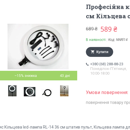
Професійна кі
см Кільцева с
589 ₴
689 ₴
В наявності
Код:
NNRl14
Купити
+380 (68) 288-88-23
Понеділок-П'ятниця,
10:00-18:00
–15%
43 дні
повернення товару пр
с Кільцева led-лампа RL-14 36 см штатив пульт, Кільцева лампа для т