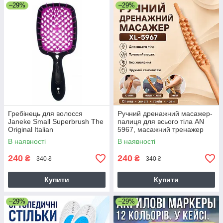
–29%
–29%
Гребінець для волосся
Ручний дренажний масажер-
Janeke Small Superbrush The
палиця для всього тіла AN
Original Italian
5967, масажний тренажер
для спини, живота, талії,
В наявності
В наявності
стегон і ніг, коричневий
240
240
₴
₴
340 ₴
340 ₴
Купити
Купити
–29%
–29%