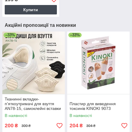
Купити
Акційні пропозиції та новинки
–33%
–33%
Тканинні вкладки-
п'яткоутримачі для взуття
Пластир для виведення
AN78-15, самоклейні вставки
токсинів KINOKI 9073
від натирання та мозолів, для
В наявності
В наявності
зменшення розміру взуття
200
204
₴
₴
300 ₴
304 ₴