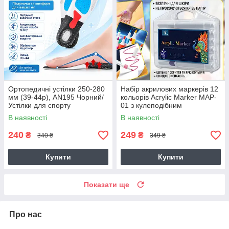
Ортопедичні устілки 250-280
Набір акрилових маркерів 12
мм (39-44р), AN195 Чорний/
кольорів Acrylic Marker MAP-
Устілки для спорту
01 з кулеподібним
універсальні/Рережні устілки
наконечником у кейсі
В наявності
В наявності
для взуття
240
249
₴
₴
340 ₴
349 ₴
Купити
Купити
Показати ще
Про нас