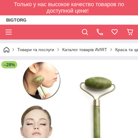
Только у нас высокое качество товаров по
доступной цене!
BIGTORG
Товари та послуги
Каталог товарів AVIRT
Краса та з
–28%