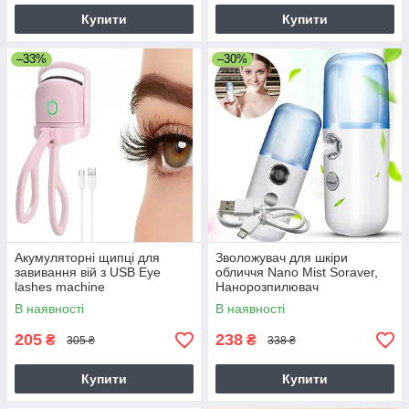
Купити
Купити
–33%
–30%
Акумуляторні щипці для
Зволожувач для шкіри
завивання вій з USB Eye
обличчя Nano Mist Soraver,
lashes machine
Нанорозпилювач
В наявності
В наявності
205
238
₴
₴
305 ₴
338 ₴
Купити
Купити