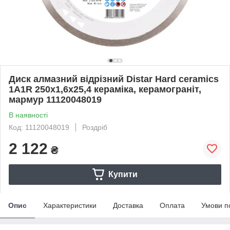
Диск алмазний відрізний Distar Hard ceramics
1A1R 250x1,6x25,4 кераміка, керамограніт,
мармур 11120048019
В наявності
Код: 11120048019
Роздріб
2 122
₴
Купити
Опис
Характеристики
Доставка
Оплата
Умови п