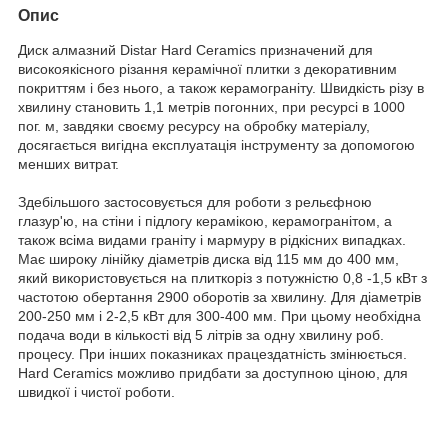
Опис
Диск алмазний Distar Hard Ceramics призначений для
високоякісного різання керамічної плитки з декоративним
покриттям і без нього, а також керамограніту. Швидкість різу в
хвилину становить 1,1 метрів погонних, при ресурсі в 1000
пог. м, завдяки своєму ресурсу на обробку матеріалу,
досягається вигідна експлуатація інструменту за допомогою
менших витрат.
Здебільшого застосовується для роботи з рельєфною
глазур'ю, на стіни і підлогу керамікою, керамогранітом, а
також всіма видами граніту і мармуру в рідкісних випадках.
Має широку лінійку діаметрів диска від 115 мм до 400 мм,
який використовується на плиткоріз з потужністю 0,8 -1,5 кВт з
частотою обертання 2900 оборотів за хвилину. Для діаметрів
200-250 мм і 2-2,5 кВт для 300-400 мм. При цьому необхідна
подача води в кількості від 5 літрів за одну хвилину роб.
процесу. При інших показниках працездатність змінюється.
Hard Ceramics можливо придбати за доступною ціною, для
швидкої і чистої роботи.