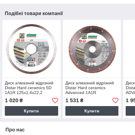
Подібні товари компанії
Диск алмазний відрізний
Диск алмазний відрізний
Диск
Distar Hard ceramics 5D
Distar Hard ceramics
Dis
1A1R 125x1,4x22,2
Advanced 1A1R
ADV
кераміка, кварцит,
180x1,4x25,4 кераміка,
кера
1 020
1 531
1 9
₴
₴
керамограніт, мармур
плитка, керамограніт 111
кера
205
Купити
Купити
Про нас