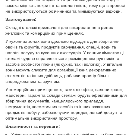
висока міцність покриття та екологічність, тому що в процесі
не використовуються розчинники та мінімізуються відходи.
Застосування:
Складні стелажі призначені для використання в різних
житлових та комерційних приміщеннях.
У кухонних зонах вони ідеально підходять для зберігання
овочів та фруктів, продуктів харчування, спецій, води та
напоїв, посуду та кухонних аксесуарів. У ванних кімнатах ці
стелажі чудово справляються з розміщенням рушників та
засобів особистої гігієни (як сухих, так і вологих). У вітальні
вони можуть служити для організації книг, декоративних
елементів та інших дрібниць, роблячи простір більш
впорядкованим та зручним.
У комерційних приміщеннях, таких як офіси, салони краси,
майстерні, гаражі та склади стелажі будуть ефективними для
зберігання документів, канцелярського приладдя,
інструментів, косметичних засобів та інших важливих
предметів побуту, забезпечуючи порядок, легкий доступ та
оптимальне використання простору.
Властивості та переваги:
Універсальний колір та дизайн, які підійдуть до будь-якого