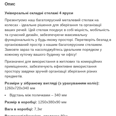
Опис
Універсальні складні стелажі 4 яруси
Презентуємо наш багатоярусний металевий стелаж на
колесах - ідеальне рішення для зберігання та організації
ваших речей. Цей стелаж поєднує в собі міцність, мобільність
та сучасний дизайн, забезпечуючи максимальну
функціональність у будь-якому просторі. Перетворіть безлад в
організований простір з нашим багатоярусним стелажем.
Замовте зараз та насолоджуйтесь ідеальним порядком у
кожному куточку вашого будинку чи офісу!
Призначені для використання в житлових та комерційних
приміщеннях, забезпечують ефективне використання
простору завдяки зручній організації зберігання різних
предметів.
Розміри у зібраному вигляді (з урахуванням коліс):
1260х720х340 мм
Відстань між поличками – 340 мм
Размір в коробці:
1250х380х90 мм
Вага в коробці:
7,3кг
Вантажопідйомність стелажу:
80кг