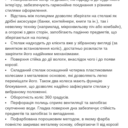
інтер'єру, забезпечують гармонійне поєднання з різними
стилями оформлення.
Відстань між полицями дозволяє зберігати на стелажі як
дрібні аксесуари (банки, контейнери, книги та ін.), так і
невелику техніку (наприклад, мікрохвильову піч або комбайн),
а огорожі з двох сторін, запобігають падінню предметів, що
зберігаються на полиці.
Стелаж надходить до клієнта вже у зібраному вигляді (за
винятком встановлення коліс), достатньо розкласти та
закріпити його надійними механізмами.
Поверхня стійка до дії вологи, внаслідок чого і до появи
корозії.
Складаний стелаж оснащений чотирма пластиковими
колесами з металевою основою, які дозволяють легко
переміщати його. Також два колеса мають функцію
блокування, що дозволяє надійно зафіксувати стелаж у
вибраному положенні.
Оборотність коліс 360 градусів.
Перфорація полиць сприяє вентиляції та запобігає
скупченню води. Гладка поверхня дна забезпечує стійкість
предметів та запобігає їх випаданню.
Пофарбована порошковим методом, в якому фарба
повністю закриває металеву основу, оберігаючи її від корозії