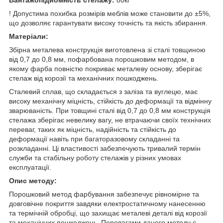
! Допустима похибка розмірів меблів може становити до ±5%,
що дозволяє гарантувати високу точність та якість збирання.
Матеріали:
Збірна металева конструкція виготовлена зі сталі товщиною
від 0,7 до 0,8 мм, пофарбована порошковим методом, в
якому фарба повністю покриває металеву основу, зберігає
стелаж від корозії та механічних пошкоджень.
Сталевий сплав, що складається з заліза та вуглецю, має
високу механічну міцність, стійкість до деформації та відмінну
зварюваність. При товщині сталі від 0,7 до 0,8 мм конструкція
стелажа зберігає невелику вагу, не втрачаючи своїх технічних
переваг, таких як міцність, надійність та стійкість до
деформації навіть при багаторазовому складанні та
розкладанні. Ці властивості забезпечують тривалий термін
служби та стабільну роботу стелажів у різних умовах
експлуатації.
Опис методу:
Порошковий метод фарбування забезпечує рівномірне та
довговічне покриття завдяки електростатичному нанесенню
та термічній обробці, що захищає металеві деталі від корозії
та механічних пошкоджень. Перевагами даного методу є