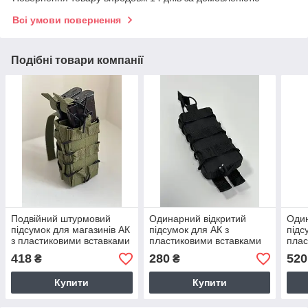
Всі умови повернення
Подібні товари компанії
Подвійний штурмовий
Одинарний відкритий
Один
підсумок для магазинів АК
підсумок для АК з
підс
з пластиковими вставками
пластиковими вставками
плас
олива
чорний
Оли
418
280
520
₴
₴
Купити
Купити