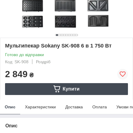
Мультипекар Sokany SK-908 6 в 1 750 Вт
Готово до відправки
Код: SK-908
Роздріб
2 849
₴
Купити
Опис
Характеристики
Доставка
Оплата
Умови п
Опис