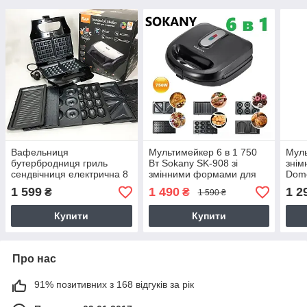
Вафельниця
Мультимейкер 6 в 1 750
Муль
бутербродниця гриль
Вт Sokany SK-908 зі
зні
сендвічниця електрична 8
змінними формами для
Domo
в 1 RAF R.551 850Вт
вафель, горішків, печива
сенд
1 599
1 490
1 2
₴
₴
1 590 ₴
Мультипекар з 8 формами
та страв на грилі
дома
шау
Купити
Купити
Про нас
91% позитивних з 168 відгуків за рік