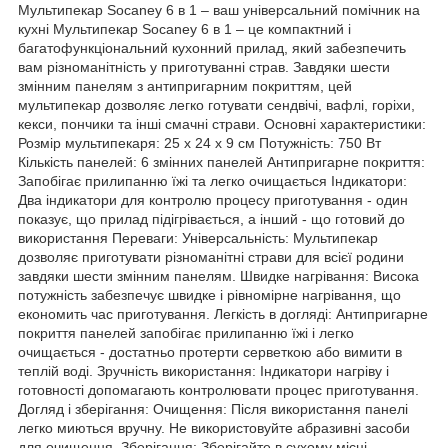
Мультипекар Socaney 6 в 1 – ваш універсальний помічник на
кухні Мультипекар Socaney 6 в 1 – це компактний і
багатофункціональний кухонний прилад, який забезпечить
вам різноманітність у приготуванні страв. Завдяки шести
змінним панелям з антипригарним покриттям, цей
мультипекар дозволяє легко готувати сендвічі, вафлі, горіхи,
кекси, пончики та інші смачні страви. Основні характеристики:
Розмір мультипекаря: 25 x 24 x 9 см Потужність: 750 Вт
Кількість панелей: 6 змінних панелей Антипригарне покриття:
Запобігає прилипанню їжі та легко очищається Індикатори:
Два індикатори для контролю процесу приготування - один
показує, що прилад підігрівається, а інший - що готовий до
використання Переваги: Універсальність: Мультипекар
дозволяє приготувати різноманітні страви для всієї родини
завдяки шести змінним панелям. Швидке нагрівання: Висока
потужність забезпечує швидке і рівномірне нагрівання, що
економить час приготування. Легкість в догляді: Антипригарне
покриття панелей запобігає прилипанню їжі і легко
очищається - достатньо протерти серветкою або вимити в
теплій воді. Зручність використання: Індикатори нагріву і
готовності допомагають контролювати процес приготування.
Догляд і зберігання: Очищення: Після використання панелі
легко миються вручну. Не використовуйте абразивні засоби
для очищення. Зберігання: Зберігайте в сухому місці,