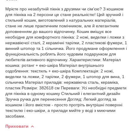
Мрієте про незабутній пікнік з друзями чи сім'єю? З кошиком
для пікніка на 2 персони це стане реальністю! Цей зручний і
стильний кошик, виготовлений з натуральних матеріалів,
стане не лише практичним помічником, але й елегантним
доповненням до вашого відпочинку. Кошик вміщує все
необхідне для комфортного пікніка: 2 ножі, виделки і ложки з
нержавіючої сталі, 2 керамічні тарілки, 2 пластикові фужери, 1
винний штопор та 1 сільничка. Його продумане оформлення і
функціональність роблять його чудовим подарунком для
любителів активного відпочинку. Характеристики: Матеріал
кошика: ротанг + еко-шкіра Матеріал внутрішнього
оздоблення: текстиль + еко-шкіра Комплектація: 2 ножі,
виделки та ложки, 2 тарілки, 2 фужери, 1 штопор для вина, 1
сільничка Матеріал приладів: нержавіюча сталь, кераміка,
пластик Розміри: 382618 см Переваги: Усі необхідні предмети
для пікніка в одному кошику Стильний і елегантний дизайн
Зручна ручка для перенесення Догляд: Легкий догляд за
кошиком і його вмістом - просто протріть внутрішні поверхні
текстилю і еко-шкіри, а прилади мийте у воді з миючими
засобами.
Приховати