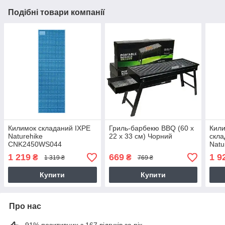
Подібні товари компанії
Килимок складаний IXPE
Гриль-барбекю BBQ (60 х
Кили
Naturehike
22 х 33 см) Чорний
скла
CNK2450WS044
Natu
алюмінієва плівка
CNK
1 219
669
1 9
₴
₴
1 319 ₴
769 ₴
(195x60х1.8 см) Синій
алюм
(200
Купити
Купити
Про нас