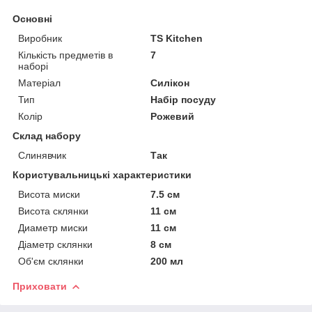
Основні
Виробник
TS Kitchen
Кількість предметів в
7
наборі
Матеріал
Силікон
Тип
Набір посуду
Колір
Рожевий
Склад набору
Слинявчик
Так
Користувальницькі характеристики
Висота миски
7.5 см
Висота склянки
11 см
Диаметр миски
11 см
Діаметр склянки
8 см
Об'єм склянки
200 мл
Приховати