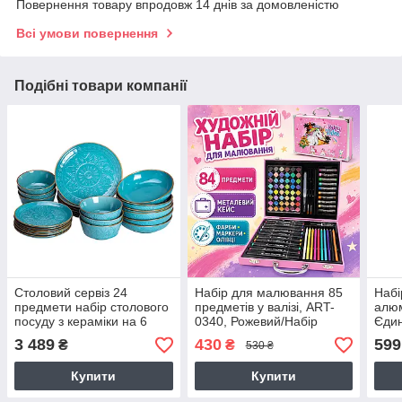
Повернення товару впродовж 14 днів за домовленістю
Всі умови повернення
Подібні товари компанії
Столовий сервіз 24
Набір для малювання 85
Набі
предмети набір столового
предметів у валізі, ART-
алюм
посуду з кераміки на 6
0340, Рожевий/Набір
Єдин
персон Бірюзовий HP-31-3
дитячий для малювання/
чем
3 489
430
599
₴
₴
530 ₴
Бузковий набір для
дитя
творчості
рож
Купити
Купити