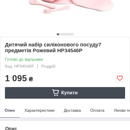
Дитячий набір силіконового посуду7
предметів Рожевий HP34546P
Готово до відправки
Код: HP34546P
Роздріб
1 095
₴
Купити
Опис
Характеристики
Доставка
Оплата
Умови п
Опис