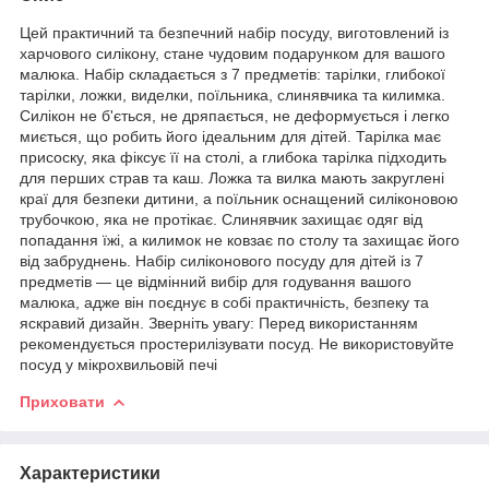
Цей практичний та безпечний набір посуду, виготовлений із
харчового силікону, стане чудовим подарунком для вашого
малюка. Набір складається з 7 предметів: тарілки, глибокої
тарілки, ложки, виделки, поїльника, слинявчика та килимка.
Силікон не б'ється, не дряпається, не деформується і легко
миється, що робить його ідеальним для дітей. Тарілка має
присоску, яка фіксує її на столі, а глибока тарілка підходить
для перших страв та каш. Ложка та вилка мають закруглені
краї для безпеки дитини, а поїльник оснащений силіконовою
трубочкою, яка не протікає. Слинявчик захищає одяг від
попадання їжі, а килимок не ковзає по столу та захищає його
від забруднень. Набір силіконового посуду для дітей із 7
предметів — це відмінний вибір для годування вашого
малюка, адже він поєднує в собі практичність, безпеку та
яскравий дизайн. Зверніть увагу: Перед використанням
рекомендується простерилізувати посуд. Не використовуйте
посуд у мікрохвильовій печі
Приховати
Характеристики