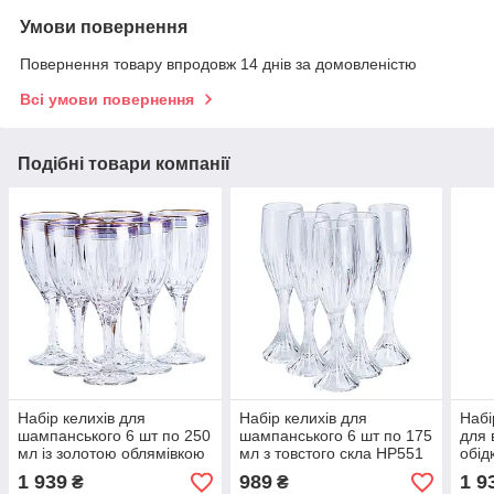
Умови повернення
Повернення товару впродовж 14 днів за домовленістю
Всі умови повернення
Подібні товари компанії
Набір келихів для
Набір келихів для
Набі
шампанського 6 шт по 250
шампанського 6 шт по 175
для 
мл із золотою облямівкою
мл з товстого скла HP551
обід
HP549
1 939
989
1 9
₴
₴