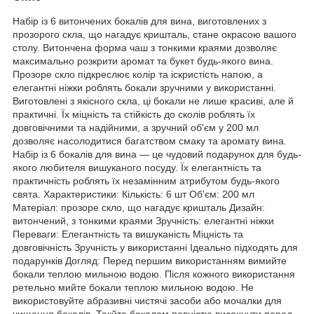
Набір із 6 витончених бокалів для вина, виготовлених з
прозорого скла, що нагадує кришталь, стане окрасою вашого
столу. Витончена форма чаш з тонкими краями дозволяє
максимально розкрити аромат та букет будь-якого вина.
Прозоре скло підкреслює колір та іскристість напою, а
елегантні ніжки роблять бокали зручними у використанні.
Виготовлені з якісного скла, ці бокали не лише красиві, але й
практичні. Їх міцність та стійкість до сколів роблять їх
довговічними та надійними, а зручний об'єм у 200 мл
дозволяє насолодитися багатством смаку та аромату вина.
Набір із 6 бокалів для вина — це чудовий подарунок для будь-
якого любителя вишуканого посуду. Їх елегантність та
практичність роблять їх незамінним атрибутом будь-якого
свята. Характеристики: Кількість: 6 шт Об'єм: 200 мл
Матеріал: прозоре скло, що нагадує кришталь Дизайн:
витончений, з тонкими краями Зручність: елегантні ніжки
Переваги: Елегантність та вишуканість Міцність та
довговічність Зручність у використанні Ідеально підходять для
подарунків Догляд: Перед першим використанням вимийте
бокали теплою мильною водою. Після кожного використання
ретельно мийте бокали теплою мильною водою. Не
використовуйте абразивні чистячі засоби або мочалки для
чищення бокалів. Такйте бокалам повністю висохнути перед