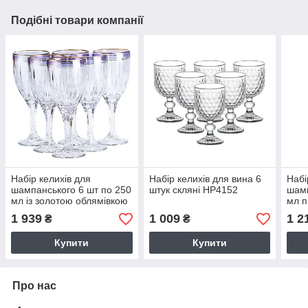
Подібні товари компанії
Набір келихів для
Набір келихів для вина 6
Набі
шампанського 6 шт по 250
штук скляні HP4152
шамп
мл із золотою облямівкою
мл 
HP549
1 939
1 009
1 2
₴
₴
Купити
Купити
Про нас