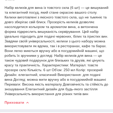
Набір келихів для вина із товстого скла (6 шт) — це вишуканий
та елегантний посуд, який стане окрасою вашого столу.
Келихи виготовлені з якісного товстого скла, що не тьмяніє та
довго зберігає свій блиск. Прозорість келихів дозволяє
насолодитися кольором та ароматом вина, а витончена
форма підкреслить вишуканість сервірування. Цей набір
ідеально підходить для подачі червоних, білих та ігристих вин.
Завдяки своїй універсальності, келихи з цього набору можна
використовувати як вдома, так і в ресторанах, кафе та барах.
Вони легко миються вручну або в посудомийній машині, що
робить їх зручними у догляді. Набір келихів для вина — це
також чудовий подарунок для близьких та друзів, які цінують
красу та практичність. Характеристики: Матеріал: товсте
прозоре скло Кількість: 6 шт Об'єм: 250 мл Колір: прозорий
Дизайн: елегантний, класичний Використання: для подачі
вина Догляд: можна мити вручну або в посудомийній машині
Переваги: Висока якість матеріалу Довговічність та стійкість до
зношування Елегантний дизайн для будь-якого застілля
Універсальність використання для різних типів вин
Приховати