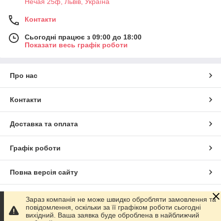
Нечая 25ф, Львів, Україна
Контакти
Сьогодні працює з 09:00 до 18:00
Показати весь графік роботи
Про нас
Контакти
Доставка та оплата
Графік роботи
Повна версія сайту
Сайт створено на маркетплейсі
Prom.ua
Зараз компанія не може швидко обробляти замовлення та
повідомлення, оскільки за її графіком роботи сьогодні
вихідний. Ваша заявка буде оброблена в найближчий
Політика конфіденційності