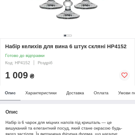
Набір келихів для вина 6 штук скляні HP4152
Готово до відправки
Код: HP4152
Роздріб
1 009
₴
Опис
Характеристики
Доставка
Оплата
Умови п
Опис
Набір із 6 чарок для міцних напоїв під кришталь — це
вишуканий та елегантний посуд, який стане окрасою будь-
якого застілля. Їх витончена фігурна форма, що нагадує