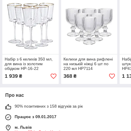
Набір з 6 келихів 350 мл,
Келихи для вина рифлені
Набі
для вина із золотим
на низькій ніжці 6 шт по
штук
обідком HP-16-22
220 мл HP7114
HP4
1 939
368
1 1
₴
₴
Про нас
90% позитивних з 158 відгуків за рік
Працює з 09.01.2017
м. Львів