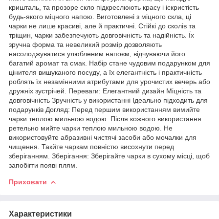
кришталь, та прозоре скло підкреслюють красу і іскристість
будь-якого міцного напою. Виготовлені з міцного скла, ці
чарки не лише красиві, але й практичні. Стійкі до сколів та
тріщин, чарки забезпечують довговічність та надійність. Їх
зручна форма та невеликий розмір дозволяють
насолоджуватися улюбленим напоєм, відчуваючи його
багатий аромат та смак. Набір стане чудовим подарунком для
цінителя вишуканого посуду, а їх елегантність і практичність
роблять їх незамінними атрибутами для урочистих вечерь або
дружніх зустрічей. Переваги: Елегантний дизайн Міцність та
довговічність Зручність у використанні Ідеально підходить для
подарунків Догляд: Перед першим використанням вимийте
чарки теплою мильною водою. Після кожного використання
ретельно мийте чарки теплою мильною водою. Не
використовуйте абразивні чистячі засоби або мочалки для
чищення. Такйте чаркам повністю висохнути перед
зберіганням. Зберігання: Зберігайте чарки в сухому місці, щоб
запобігти появі плям.
Приховати
Характеристики