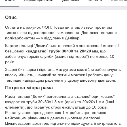
Опис
Оплата на рахунок ФОП. Товар виготовляється протягом
тижня після підтвердження замовлення. Доставка теплиць з
полікарбонатом — у відділення Делівері.
Каркас теплиці “Домик” виготовлений з оцинкованої сталевої
безшовної
квадратної труби 30×30 та 20×20 мм
, що
забезпечує термін служби (захист від корозії) не менше 10
років.
Зварні бічні арки і відстань між дугами кожні 1 м забезпечують
високу міцність, швидкий та легкий монтаж і роблять дану
теплицю найкращим рішенням у цьому ціновому діапазоні.
Потужна міцна рама
Рама теплиці “Домик” виготовлена зі сталевої оцинкованої
квадратної труби 30x30x1.3 мм (арки) та 20х20х1 мм (інші
елементи), що гарантує строк експлуатації до 10 років.
Розташування арок довжиною 1 м робить цю теплицю
найкращим рішенням у даному ціновому діапазоні.
Цільнозварені арки теплиці значно підвищують її витривалість