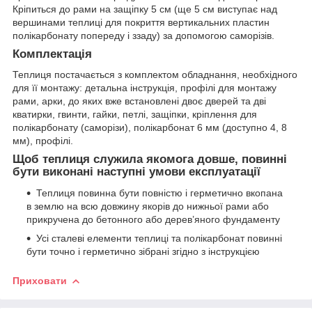
Кріпиться до рами на защіпку 5 см (ще 5 см виступає над
вершинами теплиці для покриття вертикальних пластин
полікарбонату попереду і ззаду) за допомогою саморізів.
Комплектація
Теплиця постачається з комплектом обладнання, необхідного
для її монтажу: детальна інструкція, профілі для монтажу
рами, арки, до яких вже встановлені двоє дверей та дві
кватирки, гвинти, гайки, петлі, защіпки, кріплення для
полікарбонату (саморізи), полікарбонат 6 мм (доступно 4, 8
мм), профілі.
Щоб теплиця служила якомога довше, повинні
бути виконані наступні умови експлуатації
Теплиця повинна бути повністю і герметично вкопана
в землю на всю довжину якорів до нижньої рами або
прикручена до бетонного або дерев’яного фундаменту
Усі сталеві елементи теплиці та полікарбонат повинні
бути точно і герметично зібрані згідно з інструкцією
Приховати