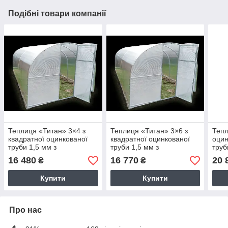
Подібні товари компанії
Теплиця «Титан» 3×4 з
Теплиця «Титан» 3×6 з
Тепл
квадратної оцинкованої
квадратної оцинкованої
оцин
труби 1,5 мм з
труби 1,5 мм з
труб
полікарбонатом Soton 6
полікарбонатом Soton 4
мм 
16 480
16 770
20 
₴
₴
мм
мм
Купити
Купити
Про нас