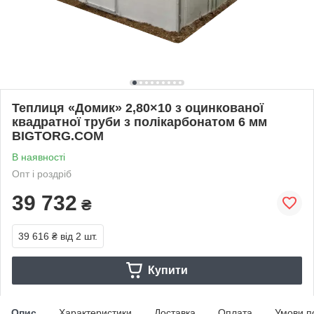
Теплиця «Домик» 2,80×10 з оцинкованої
квадратної труби з полікарбонатом 6 мм
BIGTORG.COM
В наявності
Опт і роздріб
39 732
₴
39 616 ₴
від 2 шт.
Купити
Опис
Характеристики
Доставка
Оплата
Умови п