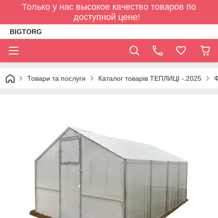
Только у нас высокое качество товаров по
доступной цене!
BIGTORG
Товари та послуги
Каталог товарів ТЕПЛИЦІ -.2025
Ф