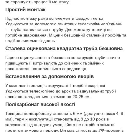
та спрощують процес її монтажу.
Простий монтаж
Під час монтажу рами всі елементи швидко і легко
з’єднуються за допомогою гвинтових телескопічних з’єднань
— труба вставляється в трубу. Для монтажу теплиці не
потрібне зварювання. Міцний безшовний сталевий профіль та
надійна система з’єднань.
Сталева оцинкована квадратна труба безшовна
Гаряче оцинкування та безшовна конструкція труби значно
підвищують її витривалість до фізичних та хімічних
навантажень навколишнього середовища.
Встановлення за допомогою якорів
У комплекті теплиці є вкручувані Т-подібні якорі, які
з’єднуються телескопічно до арок та з’єднувальних труб і
повністю вкладаються в землю на 20-25 см.
Полікарбонат високої якості
Товщина полікарбонату становить 6 мм (доступно також 4, 8
мм), термін експлуатації становить від 8 до 10 років в
залежності від погодних умов, і його не потрібно знімати
протягом зимового періоду. Він має стійкість до УФ-променів.