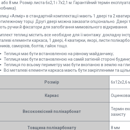
6 або 8 мм. Розмір листа 6х2,1 і 7х2,1 м. Гарантійний термін експлуат
робника).
лиці «Алмір» в стандартній комплектації мають 1 двері та 2 кватир
отилежному торці. Другі двері можна заказати опціонально. Двері 
ють ручки й фіксатори для запобігання мимовільного відкривання.
плект теплиці містить все необхідне для її монтажу: докладну інст
алеві елементи каркаса, 1 двері, 4 кватирки, якорі, листи полікарб
ників, саморізів, болтів, гайок тощо.
Теплиця має бути встановленою на рівному майданчику;
Теплиця має бути встановленою на самій затіеній стороні будинк
Теплиця по всьому периметру має бути вкопаною в землю на глиб
Всі металеві елементи каркаса мають бути закріпленими та щіль
Розмір
6x12x2,6 
Каркас
Оцинкова
Термін екс
Високоякісний полікарбонат
захисту
Товщина полікарбонату
8 мм