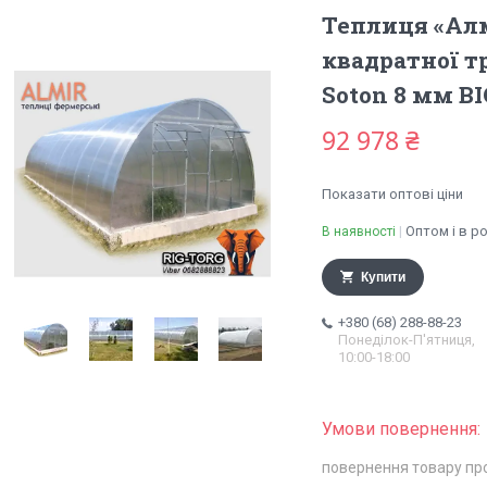
Теплиця «Алм
квадратної т
Soton 8 мм 
92 978 ₴
Показати оптові ціни
Оптом і в р
В наявності
Купити
+380 (68) 288-88-23
Понеділок-П'ятниця,
10:00-18:00
повернення товару пр