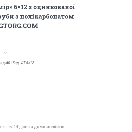
ір» 6×12 з оцинкованої
руби з полікарбонатом
BIGTORG.COM
оздріб
Код:
ФТ 6x12
отягом 14 днів
за домовленістю