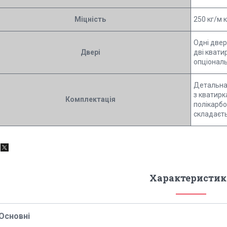
Міцність
250 кг/м к
Одні двер
Двері
дві квати
опціонал
Детальна 
з кватирк
Комплектація
полікарбо
складаєть
Характеристик
Основні