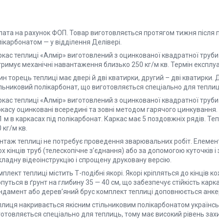
лата на рахунок ФОП. Товар виготовляється протягом тижня після
ікарбонатом — у відділення Делівері.
ркас теплиці «Алмір» виготовлений з оцинкованої квадратної труби
римує механічні навантаження близько 250 кг/м кв. Термін експлуата
н торець теплиці має двері й дві кватирки, другий – дві кватирки
ільниковий полікарбонат, що виготовляється спеціально для теплиц
кас теплиці «Алмір» виготовлений з оцинкованої квадратної труби 
касу оцинковані всередині та зовні методом гарячого цинкування. В
1 м в каркасах під полікарбонат. Каркас має 5 поздовжніх рядів. 
 кг/м кв.
нтаж теплиці не потребує проведення зварювальних робіт. Елемен
х кінців труб (телескопічне з’єднання) або за допомогою куточків
кладну відеоінструкцію і спрощену друковану версію.
плект теплиці містить Т-подібні якорі. Якорі кріпляться до кінців к
путься в ґрунт на глибину 35 — 40 см, що забезпечує стійкість карк
ндамент або дерев’яний брус комплект теплиці доповнюється анк
плиця накривається якісним стільниковим полікарбонатом українсь
готовляється спеціально для теплиць, тому має високий рівень зах