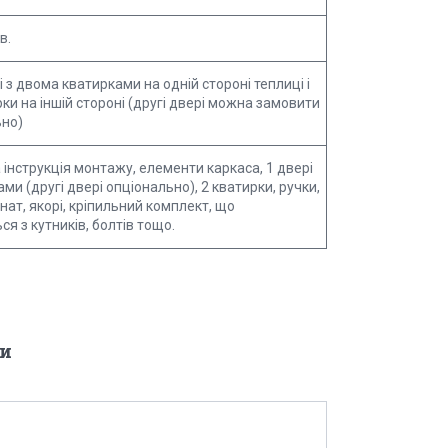
в.
і з двома кватирками на одній стороні теплиці і
рки на іншій стороні (другі двері можна замовити
ьно)
інструкція монтажу, елементи каркаса, 1 двері
ами (другі двері опціонально), 2 кватирки, ручки,
нат, якорі, кріпильний комплект, що
ся з кутників, болтів тощо.
и