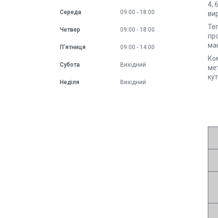
4, 
Середа
09:00
18:00
ви
Теп
Четвер
09:00
18:00
пр
ма
Пʼятниця
09:00
14:00
Ком
Субота
Вихідний
мет
кут
Неділя
Вихідний