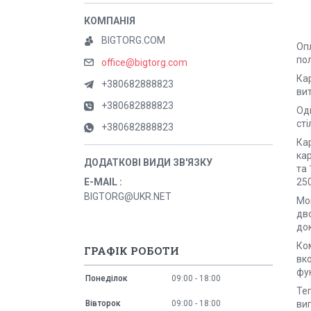
BIGTORG.COM
Оп
пол
office@bigtorg.com
Ка
+380682888823
вит
+380682888823
Оди
ст
+380682888823
Кар
кар
та 
250
E-MAIL
BIGTORG@UKR.NET
Мо
дво
до
Ком
ГРАФІК РОБОТИ
вко
фу
Понеділок
09:00
18:00
Те
ви
Вівторок
09:00
18:00