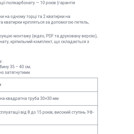
ації полікарбонату — 10 років (гарантія
ки на одному торці та 2 кватирки на
та кватирки кріпляться за допомогою петель,
рукцію монтажу (відео, PDF та друковану версію),
онату, кріпильний комплект, що складається з
у;
ину 35 – 40 см;
но затягнутими.
м
на квадратна труба 30×30 мм
плуатації від 8 до 15 років, високий ступінь УФ-