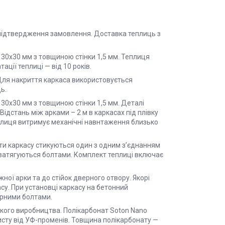
 підтвердження замовлення. Доставка теплиць з
 30х30 мм з товщиною стінки 1,5 мм. Теплиця
ції теплиці — від 10 років.
. Для накриття каркаса використовується
ь.
30х30 мм з товщиною стінки 1,5 мм. Деталі
ідстань між арками – 2 м в каркасах під плівку
Теплиця витримує механічні навнтаження близько
ти каркасу стикуються один з одним з’єднанням
 і затягуються болтами. Комплект теплиці включає
ожної арки та до стійок дверного отвору. Якорі
асу. При установці каркасу на бетонний
ерними болтами.
кого виробництва. Полікарбонат Soton Nano
исту від УФ-променів. Товщина полікарбонату —