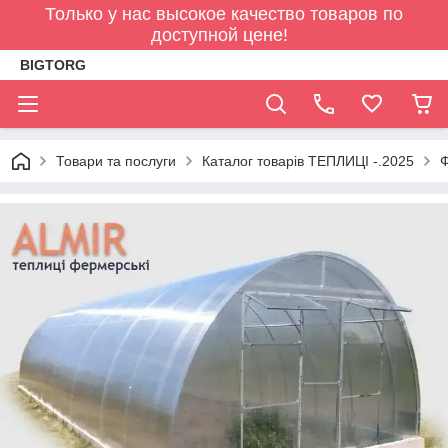
Только у нас высокое качество товаров по
доступной цене!
BIGTORG
Товари та послуги
Каталог товарів ТЕПЛИЦІ -.2025
Ф