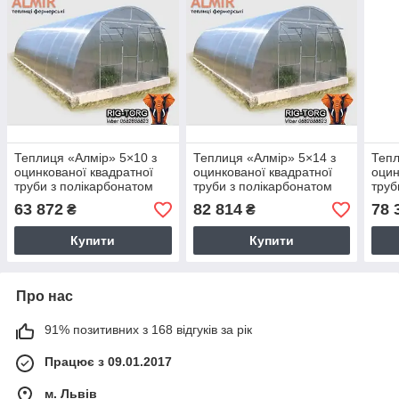
Теплиця «Алмір» 5×10 з
Теплиця «Алмір» 5×14 з
Тепл
оцинкованої квадратної
оцинкованої квадратної
оцин
труби з полікарбонатом
труби з полікарбонатом
труб
Soton 6 мм
Soton 6 мм
Soto
63 872
82 814
78 
₴
₴
BIGTORG.COM
BIGTORG.COM
BIG
Купити
Купити
Про нас
91% позитивних з 168 відгуків за рік
Працює з 09.01.2017
м. Львів