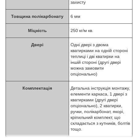
захисту
Товщина полікарбонату
6 мм
Міцність
250 кг/м кв.
Двері
Одні двері з двома
кватирками на одній стороні
теплиці і дві кватирки на
іншій стороні (другі двері
можна замовити
опціонально)
Комплектація
Детальна інструкція монтажу,
елементи каркаса, 1 двері з
кватирками (другі двері
опціонально), 2 кватирки,
ручки, полікарбонат, якорі,
кріпильний комплект, що
складається з кутників, болтів
тощо.