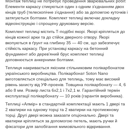
Монтаж теплиці не потребує проведення зварювальних робіт.
Елементи каркасу стикуються один з одним з’єднанням двох
кінців труб (телескопічне з’єднання) або за допомгою куточків і
затягуються болтами. Комплект теплиці включає докладну
відеоінструкцію і спрощену друковану версію.
Комплект теплиці містить Т-подібні якорі. Якорі кріпляться до
кінців кожної арки та до стійок дверного отвору. Якорі
вкопуються в ґрунт на глибину 35 — 40 см, що забезпечує
стійкість каркасу. При установці каркасу на бетонний
фундамент або дерев’яний брус комплект теплиці
доповнюється анкерними болтами.
Теплиця накривається якісним стільниковим полікарбонатом
українського виробництва. Полікарбонат Soton Nano
виготовляється спеціально для теплиць, тому має високий
рівень захисту від УФ-проенів. Товщина полікарбонату — 4, 6
або 8 мм. Розмір листа 6х2,1 і 7х2,1 м. Гарантійний термін
експлуатації полікарбонату — 10 років (гарантія виробника).
Теплиці «Алмір» в стандартній комплектації мають 1 двері та
2 кватирки на одному торці та 2 кватирки на протиежному
торці. Другі двері можна заказати опціонально. Двері та
кватирки кріпляться за допомогою петель, мають ручки й
фіксатори для запобігання мимовільного відкривання.