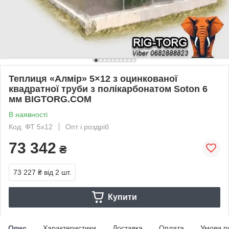
Теплиця «Алмір» 5×12 з оцинкованої
квадратної труби з полікарбонатом Soton 6
мм BIGTORG.COM
В наявності
Код: ФТ 5x12
Опт і роздріб
73 342
₴
73 227 ₴
від 2 шт.
Купити
Опис
Характеристики
Доставка
Оплата
Умови п