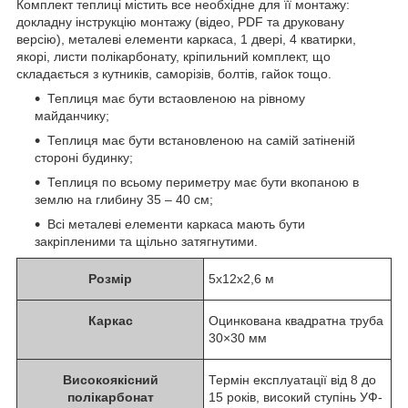
Комплект теплиці містить все необхідне для її монтажу:
докладну інструкцію монтажу (відео, PDF та друковану
версію), металеві елементи каркаса, 1 двері, 4 кватирки,
якорі, листи полікарбонату, кріпильний комплект, що
складається з кутників, саморізів, болтів, гайок тощо.
Теплиця має бути встаовленою на рівному
майданчику;
Теплиця має бути встановленою на самій затіненій
стороні будинку;
Теплиця по всьому периметру має бути вкопаною в
землю на глибину 35 – 40 см;
Всі металеві елементи каркаса мають бути
закріпленими та щільно затягнутими.
Розмір
5x12x2,6 м
Каркас
Оцинкована квадратна труба
30×30 мм
Високоякісний
Термін експлуатації від 8 до
полікарбонат
15 років, високий ступінь УФ-