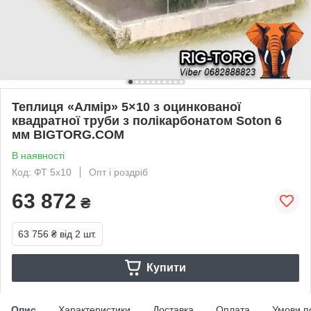
Теплиця «Алмір» 5×10 з оцинкованої
квадратної труби з полікарбонатом Soton 6
мм BIGTORG.COM
В наявності
Код: ФТ 5x10
Опт і роздріб
63 872
₴
63 756 ₴
від 2 шт.
Купити
Опис
Характеристики
Доставка
Оплата
Умови п