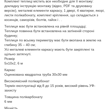
Комплект теплиці містить все необхідне для її монтажу:
докладну інструкцію монтажу (відео, PDF та друковану
версію), металеві елементи каркасу, 1 двері, 4 кватирки, якорі,
листи полікабонату, комплект кріплення, що складається з
косинців, саморізів, болтів, гайок і . .
Теплиця має бути встановлена на рівній площадці;
Теплиця повинна бути встановлена на затіненій стороні
будинку;
Теплиця по всьому периметру має бути вкопана в землю на
глибину 35 – 40 см;
Усі металеві елементи каркасу мають бути закріплені та
щільно затягнуті.
Розмір
5x10x2, 6 м
Каркас
Оцинкована квадратна труба 30х30 мм
Високоякісний полікарбонат
Термін експлуатації від 8 до 15 років, високий рівень УФ-
захисту
Товщина полікарбонату
6 мм
Міцність