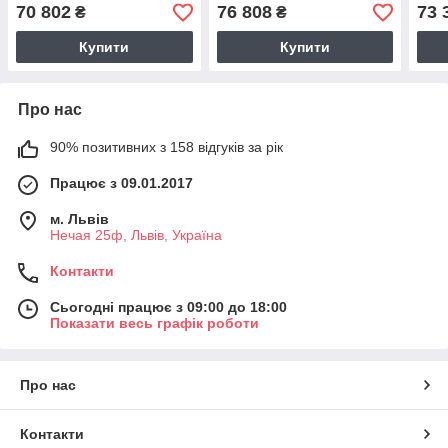
Soton 8 мм
Soton 6 мм
Soto
70 802
76 808
73 
₴
₴
BIGTORG.COM
BIGTORG.COM
BIG
Купити
Купити
Про нас
90% позитивних з 158 відгуків за рік
Працює з 09.01.2017
м. Львів
Нечая 25ф, Львів, Україна
Контакти
Сьогодні працює з 09:00 до 18:00
Показати весь графік роботи
Про нас
Контакти