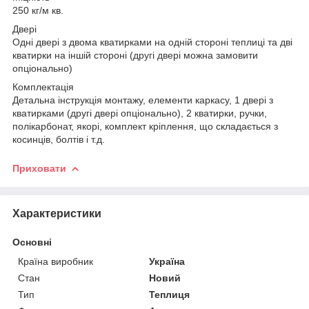
250 кг/м кв.
Двері
Одні двері з двома кватирками на одній стороні теплиці та дві
кватирки на іншій стороні (другі двері можна замовити
опціонально)
Комплектація
Детальна інструкція монтажу, елементи каркасу, 1 двері з
кватирками (другі двері опціонально), 2 кватирки, ручки,
полікарбонат, якорі, комплект кріплення, що складається з
косинців, болтів і т.д.
Приховати
Характеристики
Основні
Країна виробник
Україна
Стан
Новий
Тип
Теплиця