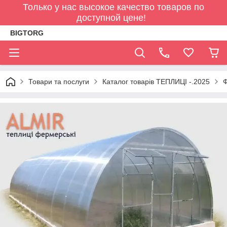
Только у нас высокое качество товаров по
доступной цене!
BIGTORG
Товари та послуги
Каталог товарів ТЕПЛИЦІ -.2025
Ф