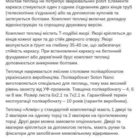
Монтаж теплиці не потребує зварювальних робіт. Елементи
каркаса стикуються один з одним з'єднанням двох кінців труб
(телескопічне з'єднання) або за допомогою купочків та
затягуються болтами. Комплект теплиці включає докладну
відеоінструкцію та спрощену друковану версію.
Комплект теплиці містить Т-подібні якорі. Якорі кріпляться до
кінців кожної арки та до стійк дверного отвору. Якорі
вкопуються в ґрунт на глибину 35-40 см, що забезпечує
стійкість каркасу. При встановленні каркасу на бетонний
фундамент або дерев'яний брус комплект теплиці
доповнюється анкерними болтами.
Теплиця накривається якісним столовим полікарбонатом
українського виробництва. Полікарбонат Soton Nano
виготовляється спеціально для теплиць, тому має високий
рівень захисту від УФ-променів. Товщина полікарбонату – 4, 6
чи 8 мм. Розмір листа 6х2,1 та 7х2,1 м. Гарантійний термін
експлуатації полікарбонату – 10 років (гарантія виробника).
Теплиці «Алмір» у стандартній комплектації мають 1 двері та
2 кватирки на одному торці та 2 кватирки на протилежному
торці. Другі дери можна замовити опціонально. Двері та
кватирки кріпляться за допомогою петель, мають ручки та
фіксатори для запобігання мимовільному відкриванню.