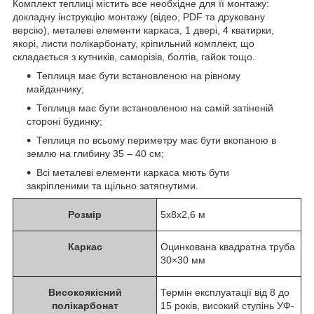
Комплект теплиці містить все необхідне для її монтажу:
докладну інструкцію монтажу (відео, PDF та друковану
версію), металеві елементи каркаса, 1 двері, 4 кватирки,
якорі, листи полікарбонату, кріпильний комплект, що
складається з кутників, саморізів, болтів, гайок тощо.
Теплиця має бути встановленою на рівному
майданчику;
Теплиця має бути встановленою на самій затіненій
стороні будинку;
Теплиця по всьому периметру має бути вкопаною в
землю на глибину 35 – 40 см;
Всі металеві елементи каркаса мють бути
закріпленими та щільно затягнутими.
Розмір
5x8x2,6 м
Каркас
Оцинкована квадратна труба
30×30 мм
Високоякісний
Термін експлуатації від 8 до
полікарбонат
15 років, високий ступінь УФ-