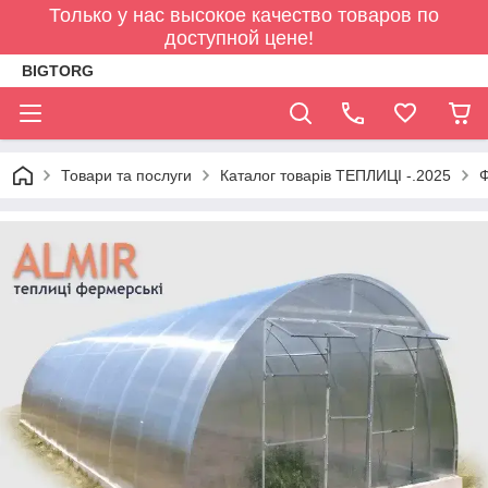
Только у нас высокое качество товаров по
доступной цене!
BIGTORG
Товари та послуги
Каталог товарів ТЕПЛИЦІ -.2025
Ф