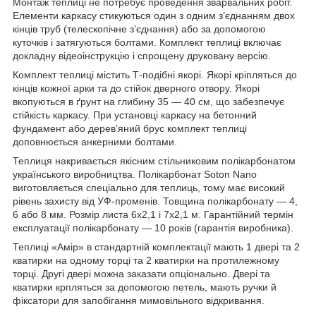
Монтаж теплиці не потребує проведення зварвальних робіт.
Елементи каркасу стикуються один з одним з’єднанням двох
кінців труб (телескопічне з’єднання) або за допомогою
куточків і затягуються болтами. Комплект теплиці включає
докладну відеоінструкцію і спрощену друковану версію.
Комплект теплиці містить Т-подібні якорі. Якорі кріпляться до
кінців кожної арки та до стійок дверного отвору. Якорі
вкопуються в ґрунт на глибину 35 — 40 см, що забезпечує
стійкість каркасу. При установці каркасу на бетонний
фундамент або дерев’яний брус комплект теплиці
доповнюється анкерними болтами.
Теплиця накривається якісним стільниковим полікарбонатом
українського виробництва. Полікарбонат Soton Nano
виготовляється спеціально для теплиць, тому має високий
рівень захисту від УФ-променів. Товщина полікарбонату — 4,
6 або 8 мм. Розмір листа 6х2,1 і 7х2,1 м. Гарантійний термін
експлуатації полікарбонату — 10 років (гарантія виробника).
Теплиці «Амір» в стандартній комплектації мають 1 двері та 2
кватирки на одному торці та 2 кватирки на протилежному
торці. Другі двері можна заказати опціонально. Двері та
кватирки крпляться за допомогою петель, мають ручки й
фіксатори для запобігання мимовільного відкривання.