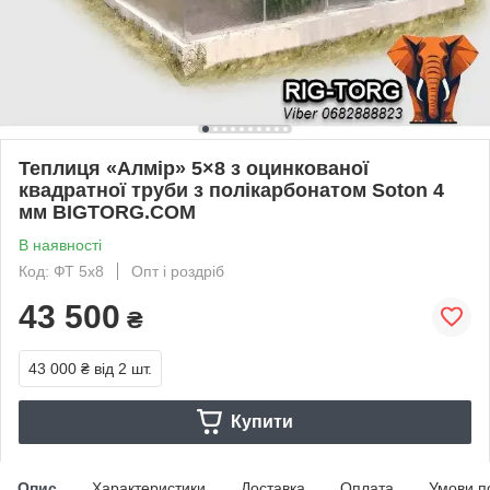
Теплиця «Алмір» 5×8 з оцинкованої
квадратної труби з полікарбонатом Soton 4
мм BIGTORG.COM
В наявності
Код: ФТ 5x8
Опт і роздріб
43 500
₴
43 000 ₴
від 2 шт.
Купити
Опис
Характеристики
Доставка
Оплата
Умови п