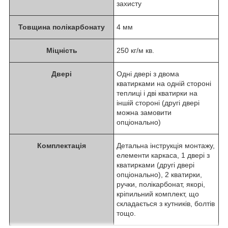
захисту
Товщина полікарбонату
4 мм
Міцність
250 кг/м кв.
Двері
Одні двері з двома
кватирками на одній стороні
теплиці і дві кватирки на
іншій стороні (другі двері
можна замовити
опціонально)
Комплектація
Детальна інструкція монтажу,
елементи каркаса, 1 двері з
кватирками (другі двері
опціонально), 2 кватирки,
ручки, полікарбонат, якорі,
кріпильний комплект, що
складається з кутників, болтів
тощо.