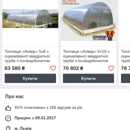
Теплиця «Алмір» 5х8 з
Теплиця «Алмір» 5×10 з
Тепл
оцинкованої квадратної
оцинкованої квадратної
оцин
труби з полікарбонатом
труби з полікарбонатом
труб
Soton 6 мм
Soton 8 мм
Soto
63 580
70 802
78 
₴
₴
BIGTORG.COM
BIG
Купити
Купити
Про нас
91% позитивних з 166 відгуків за рік
Працює з 09.01.2017
м. Львів