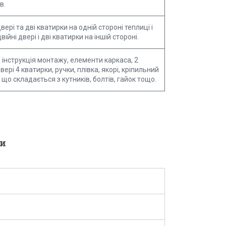
в.
вері та дві кватирки на одній стороні теплиці і
ійні двері і дві кватирки на іншій стороні.
інструкція монтажу, елементи каркаса, 2
вері 4 кватирки, ручки, плівка, якорі, кріпильний
 що складається з кутників, болтів, гайок тощо.
и