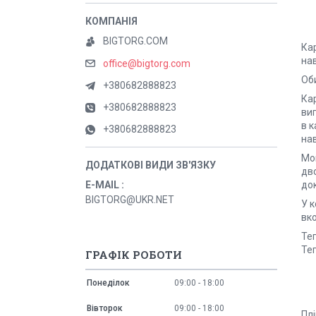
BIGTORG.COM
Ка
нав
office@bigtorg.com
Оби
+380682888823
Ка
+380682888823
виг
в к
+380682888823
на
Мо
дво
док
E-MAIL
BIGTORG@UKR.NET
У к
вко
Теп
Теп
ГРАФІК РОБОТИ
Понеділок
09:00
18:00
Вівторок
09:00
18:00
Плі