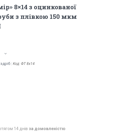
ір» 8×14 з оцинкованої
руби з плівкою 150 мкм
M
оздріб
Код:
ФТ 8x14
отягом 14 днів
за домовленістю