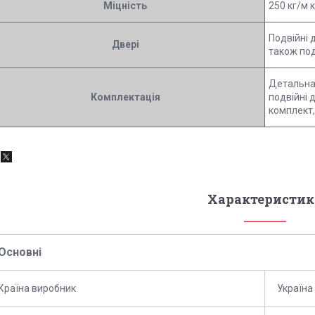
Міцність
250 кг/м к
Подвійні д
Двері
також подв
Детальна 
Комплектація
подвійні д
комплект,
Характеристик
Основні
Країна виробник
Україна