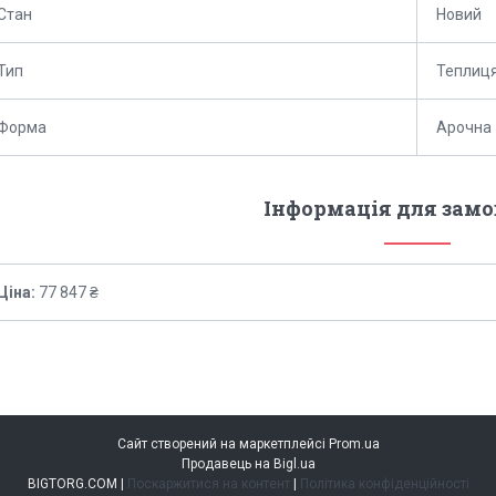
Стан
Новий
Тип
Теплиц
Форма
Арочна
Інформація для зам
Ціна:
77 847 ₴
Сайт створений на маркетплейсі
Prom.ua
Продавець на Bigl.ua
BIGTORG.COM |
Поскаржитися на контент
|
Політика конфіденційності