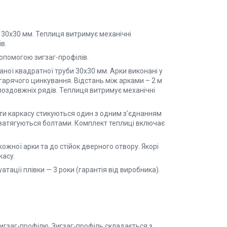
 30х30 мм. Теплиця витримує механічні
в.
допомогою зигзаг-профілів.
ної квадратної труби 30х30 мм. Арки виконані у
гарячого цинкування. Відстань між арками – 2 м
5 поздовжніх рядів. Теплиця витримує механічні
ти каркасу стикуються один з одним з’єднанням
 і затягуються болтами. Комплект теплиці включає
 кожної арки та до стійок дверного отвору. Якорі
касу.
тації плівки — 3 роки (гарантія від виробника).
игзаг-профілю. Зигзаг-профіль складається з