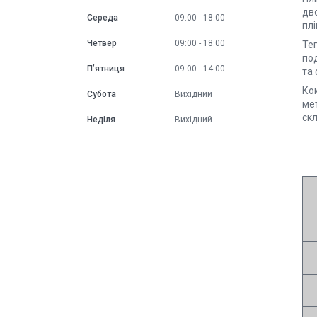
дво
Середа
09:00
18:00
плі
Четвер
09:00
18:00
Теп
под
Пʼятниця
09:00
14:00
та
Ком
Субота
Вихідний
мет
скл
Неділя
Вихідний