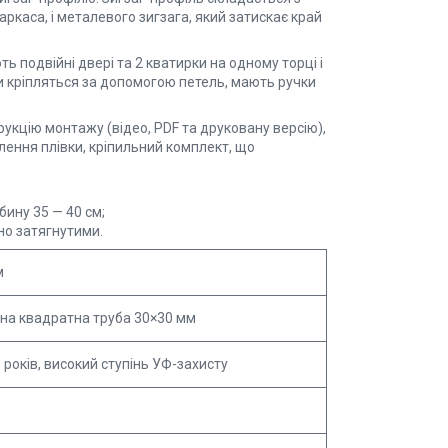
ркаса, і металевого зигзага, який затискає край
 подвійні двері та 2 кватирки на одному торці і
ки кріпляться за допомогою петель, мають ручки
рукцію монтажу (відео, PDF та друковану версію),
іплення плівки, кріпильний комплект, що
ину 35 — 40 см;
но затягнутими.
м
на квадратна труба 30×30 мм
5 років, високий ступінь УФ-захисту