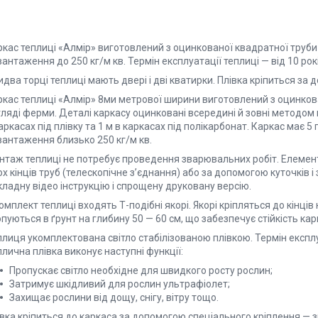
ркас теплиці «Алмір» виготовлений з оцинкованої квадратної труби
антаження до 250 кг/м кв. Термін експлуатації теплиці — від 10 рокі
два торці теплиці мають двері і дві кватирки. Плівка кріпиться за 
ркас теплиці «Алмір» 8ми метрової ширини виготовлений з оцинкова
ляді ферми. Деталі каркасу оцинковані всередині й зовні методом 
аркасах під плівку та 1 м в каркасах під полікарбонат. Каркас має 
вантаження близько 250 кг/м кв.
нтаж теплиці не потребує проведення зварювальних робіт. Елемен
х кінців труб (телескопічне з’єднання) або за допомогою куточків
ладну відео інструкцію і спрощену друковану версію.
омплект теплиці входять Т-подібні якорі. Якорі кріпляться до кінців
пуються в ґрунт на глибину 50 — 60 см, що забезпечує стійкість кар
лиця укомплектована світло стабілізованою плівкою. Термін експлуа
лична плівка виконує наступні функції:
Пропускає світло необхідне для швидкого росту рослин;
Затримує шкідливий для рослин ультрафіолет;
Захищає рослини від дощу, снігу, вітру тощо.
вка кріпиться до каркаса за допомогою спеціального кріплення — з