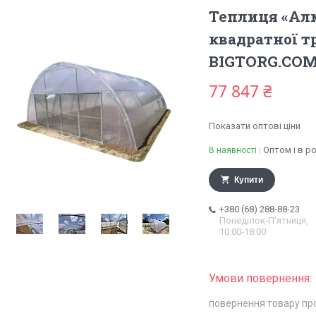
Теплиця «Алм
квадратної т
BIGTORG.CO
77 847 ₴
Показати оптові ціни
Оптом і в р
В наявності
Купити
+380 (68) 288-88-23
Понеділок-П'ятниця,
10:00-18:00
повернення товару пр