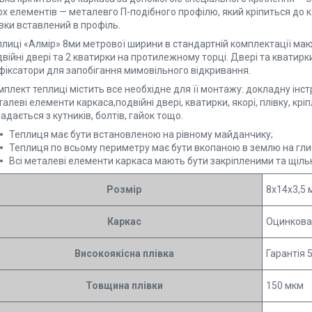
х елементів — металевго П-подібного профілю, який кріпиться до ка
вки вставлений в профіль.
лиці «Алмір» 8ми метрової ширини в стандартній комплектації мають
війні двері та 2 кватирки на протилежному торці. Двері та кватир
 фіксатори для запобігання мимовільного відкривання.
плект теплиці містить все необхідне для її монтажу: докладну інст
алеві елементи каркаса,подвійні двері, кватирки, якорі, плівку, кр
адається з кутників, болтів, гайок тощо.
Теплиця має бути встановленою на рівному майданчику;
Теплиця по всьому периметру має бути вкопаною в землю на глиб
Всі металеві елементи каркаса мають бути закріпленими та щіль
Розмір
8x14x3,5 
Каркас
Оцинкова
Високоякісна плівка
Гарантія 
Товщина плівки
150 мкм