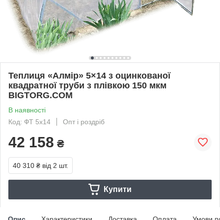
Теплиця «Алмір» 5×14 з оцинкованої
квадратної труби з плівкою 150 мкм
BIGTORG.COM
В наявності
Код: ФТ 5x14
Опт і роздріб
42 158
₴
40 310 ₴
від 2 шт.
Купити
Опис
Характеристики
Доставка
Оплата
Умови п