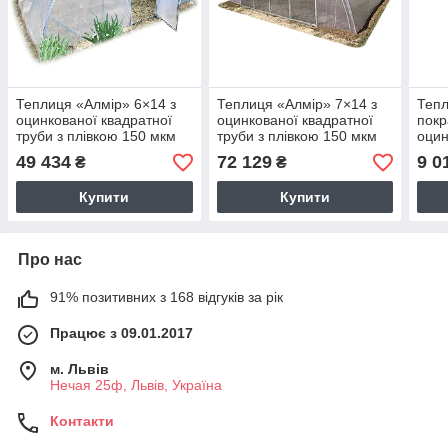
Теплиця «Алмір» 6×14 з
Теплиця «Алмір» 7×14 з
Тепл
оцинкованої квадратної
оцинкованої квадратної
покр
труби з плівкою 150 мкм
труби з плівкою 150 мкм
оцин
BIGTORG.COM
BIGTORG.COM
труб
49 434
72 129
9 0
₴
₴
Купити
Купити
Про нас
91% позитивних з 168 відгуків за рік
Працює з 09.01.2017
м. Львів
Нечая 25ф, Львів, Україна
Контакти