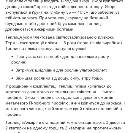
У комплект теплиці входять Т-подібні якорі. Якорі кріпляться
до кінців кожної арки та до стійок дверного отвору. Якорі
вкопуються в ґрунт на глибину 35 — 40 см, що забезпечує
стійкість каркасу. При установці каркасу на бетонний
фундамент або деев’яний брус комплект теплиці
доповнюється анкерними болтами.
Теплиця укомплектована світлостабілізованою плівкою.
Термін експлуатації плівки — 3 роки (гарантія від виробнка).
Теплична плівка виконує наступні функції:
Пропускає світло необхідне для швидкого росту
рослин;
Затримує шкідливий для рослин ультрафіолет;
Захищає рослини від дощу, снігу, вітру тощо.
У розширеній комплектації теплиці плівка кріпиться до
каркаса за допомогою спеціального кріплення — зигзаг-
профілю. Зигзаг-профіль складається з двох елементів —
металевого П-поібного профілю, який кріпиться до каркаса, і
металевого зигзага, який затискає край плівки вставлений в
профіль.
Теплиці «Алмір» в стандартній комплектації мають 1 двері та
2 кватирки на одному торці та 2 кватирки на протилежному