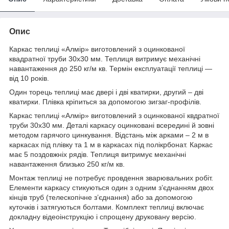
Опис
Каркас теплиці «Алмір» виготовлений з оцинкованої
квадратної труби 30х30 мм. Теплиця витримує механічні
навантаження до 250 кг/м кв. Термін експлуатації теплиці —
від 10 років.
Один торець теплиці має двері і дві кватирки, другий – дві
кватирки. Плівка кріпиться за допомогою зигзаг-профілів.
Каркас теплиці «Алмір» виготовлений з оцинкованої квдратної
труби 30х30 мм. Деталі каркасу оцинковані всередині й зовні
методом гарячого цинкування. Відстань між арками – 2 м в
каркасах під плівку та 1 м в каркасах під полікрбонат. Каркас
має 5 поздовжніх рядів. Теплиця витримує механічні
навантаження близько 250 кг/м кв.
Монтаж теплиці не потребує провдення зварювальних робіт.
Елементи каркасу стикуються один з одним з’єднанням двох
кінців труб (телескопічне з’єднання) або за допомогою
куточків і затягуються болтами. Комплект теплиці включає
докладну відеоінструкцію і спрощену друковану версію.