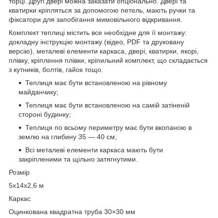
торці. Другі двері можна заказати опціонально. Двері та
кватирки кріпляться за допомогою петель, мають ручки та
фіксатори для запобігання мимовільного відкривання.
Комплект теплиці містить все необхідне для її монтажу:
докладну інструкцію монтажу (відео, PDF та друковану
версію), металеві елементи каркаса, двері, кватирки, якорі,
плівку, кріплення плівки, кріпильний комплект, що складається
з кутників, болтів, гайок тощо.
Теплиця має бути встановленою на рівному
майданчику;
Теплиця має бути встановленою на самій затіненій
стороні будинку;
Теплиця по всьому периметру має бути вкопаною в
землю на глибину 35 — 40 см;
Всі металеві елементи каркаса мають бути
закріпленими та щільно затягнутими.
Розмір
5x14x2,6 м
Каркас
Оцинкована квадратна труба 30×30 мм