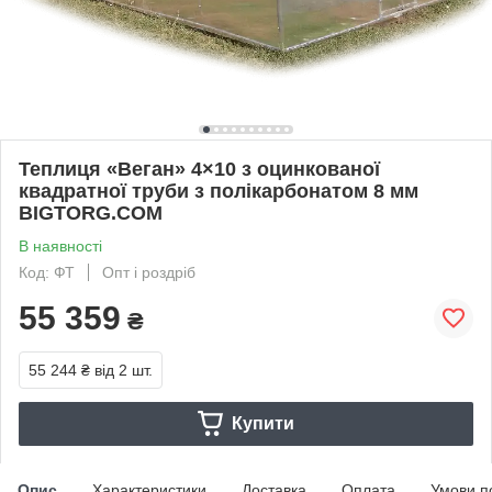
Теплиця «Веган» 4×10 з оцинкованої
квадратної труби з полікарбонатом 8 мм
BIGTORG.COM
В наявності
Код: ФТ
Опт і роздріб
55 359
₴
55 244 ₴
від 2 шт.
Купити
Опис
Характеристики
Доставка
Оплата
Умови п