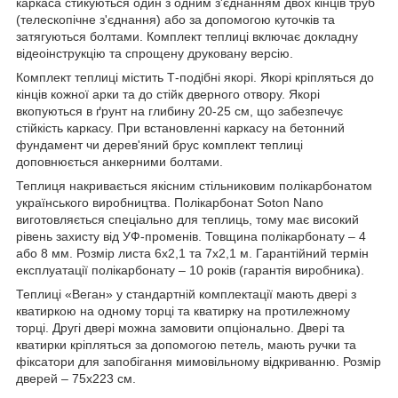
каркаса стикуються один з одним з'єднанням двох кінців труб
(телескопічне з'єднання) або за допомогою куточків та
затягуються болтами. Комплект теплиці включає докладну
відеоінструкцію та спрощену друковану версію.
Комплект теплиці містить Т-подібні якорі. Якорі кріпляться до
кінців кожної арки та до стійк дверного отвору. Якорі
вкопуються в ґрунт на глибину 20-25 см, що забезпечує
стійкість каркасу. При встановленні каркасу на бетонний
фундамент чи дерев'яний брус комплект теплиці
доповнюється анкерними болтами.
Теплиця накривається якісним стільниковим полікарбонатом
українського виробництва. Полікарбонат Soton Nano
виготовляється спеціально для теплиць, тому має високий
рівень захисту від УФ-променів. Товщина полікарбонату – 4
або 8 мм. Розмір листа 6х2,1 та 7х2,1 м. Гарантійний термін
експлуатації полікарбонату – 10 років (гарантія виробника).
Теплиці «Веган» у стандартній комплектації мають двері з
кватиркою на одному торці та кватирку на протилежному
торці. Другі двері можна замовити опціонально. Двері та
кватирки кріпляться за допомогою петель, мають ручки та
фіксатори для запобігання мимовільному відкриванню. Розмір
дверей – 75х223 см.