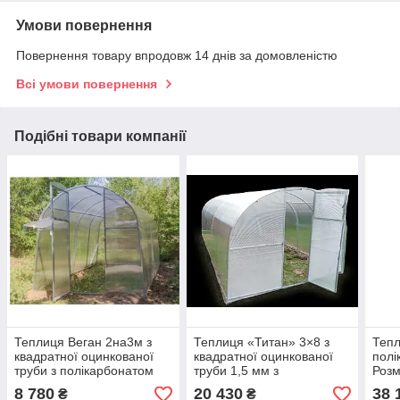
Умови повернення
Повернення товару впродовж 14 днів за домовленістю
Всі умови повернення
Подібні товари компанії
Теплиця Веган 2на3м з
Теплиця «Титан» 3×8 з
Тепл
квадратної оцинкованої
квадратної оцинкованої
полі
труби з полікарбонатом
труби 1,5 мм з
Розм
Soton 4 мм
полікарбонатом Soton 4
Оци
8 780
20 430
38 
₴
₴
мм
труб