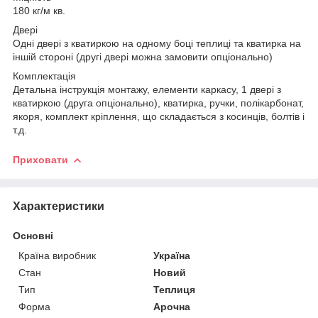
180 кг/м кв.
Двері
Одні двері з кватиркою на одному боці теплиці та кватирка на
іншій стороні (другі двері можна замовити опціонально)
Комплектація
Детальна інструкція монтажу, елементи каркасу, 1 двері з
кватиркою (друга опціонально), кватирка, ручки, полікарбонат,
якоря, комплект кріплення, що складається з косинців, болтів і
т.д.
Приховати
Характеристики
Основні
Країна виробник
Україна
Стан
Новий
Тип
Теплиця
Форма
Арочна