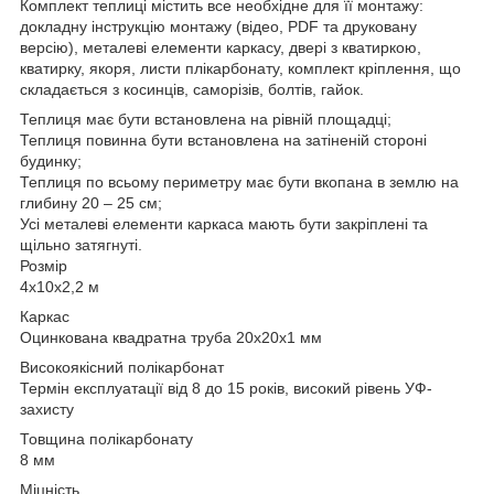
Комплект теплиці містить все необхідне для її монтажу:
докладну інструкцію монтажу (відео, PDF та друковану
версію), металеві елементи каркасу, двері з кватиркою,
кватирку, якоря, листи плікарбонату, комплект кріплення, що
складається з косинців, саморізів, болтів, гайок.
Теплиця має бути встановлена на рівній площадці;
Теплиця повинна бути встановлена на затіненій стороні
будинку;
Теплиця по всьому периметру має бути вкопана в землю на
глибину 20 – 25 см;
Усі металеві елементи каркаса мають бути закріплені та
щільно затягнуті.
Розмір
4x10x2,2 м
Каркас
Оцинкована квадратна труба 20x20x1 мм
Високоякісний полікарбонат
Термін експлуатації від 8 до 15 років, високий рівень УФ-
захисту
Товщина полікарбонату
8 мм
Міцність