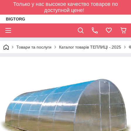
Только у нас высокое качество товаров по
доступной цене!
BIGTORG
Товари та послуги
Каталог товарів ТЕПЛИЦІ -.2025
Ф