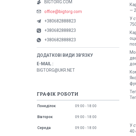
BIGTORG.COM
Кар
— 2
office@bigtorg.com
У с
+380682888823
750
+380682888823
Кар
оц
+380682888823
поз
Мо
дво
до
E-MAIL
BIGTORG@UKR.NET
Ком
Яко
фу
Теп
ГРАФІК РОБОТИ
Теп
Понеділок
09:00
18:00
Вівторок
09:00
18:00
У 
Середа
09:00
18:00
40 