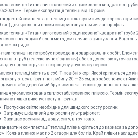
кас теплиці «Титан» виготовлений з оцинкованої квадратної труби. 
0х20х1 мм. Термін експлуатації теплиці від 10 років.
тандартній комплектації теплиці плівка кріпиться до каркаса прити
 грн) для кріплення плівки використовується зигзаг-профіль.
кас теплиці «Титан» виготовений з оцинкованої квадратної труби 2
инковані всередині й зовні методом гарячого цинкування. Відстань
довжніх рядів.
нтаж теплиці не потребує проведення зварювальних робіт. Елемен
х кінців труб (телескопічне з’єднання) або за допоогою куточків і
кладну відеоінструкцію і спрощену друковану версію.
плект теплиці містить в собі Т-подібні якорі. Якорі кріпляться до кі
рі вкопуються в ґрунт на глибину 20 — 25 см, що забезпечує стійкіс
ндамент або дерев’яний брус комплект теплиці доповнюється анк
лиця укомплектована світлостабілізованою плівкою. Термін експлуат
лична плівка виконує наступні функції:
Пропускає світло необхідне для швидкого росту рослин;
Затримує шкідливий для рослин ультрафіолет;
Захищає рослини від дощу, снігу, вітру тощо.
стандартній комплектації теплиці плівка кріпться до каркаса за д
см. Кожна планка має по 2 отвори для болтів. Край плівки наклада