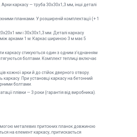
Арки каркасу — труба 30х30х1,3 мм, інші деталі
скними планками. У розширеній комплектації (+ 1
0х20х1 мм і 30х30х1,3 мм. Деталі каркасу
 між арками 1 м. Каркас шириною 3 м має 5
ти каркасу стикуються один з одним з’єднанням
 затягуються болтами. Комплект теплиці включає
нців кожної арки й до стійок дверного отвору.
ть каркасу. При установці каркасу на бетонний
ерними болтами.
ації плівки — 3 роки (гарантія від виробника).
опомогою металевих притскних планок довжиною
ється на елемент каркасу, притискається