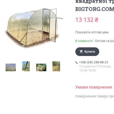
квадратної т
BIGTORG.CO
13 132 ₴
Показати оптові ціни
Оптом і в р
В наявності
Купити
+380 (68) 288-88-23
Понеділок-П'ятниця,
10:00-18:00
повернення товару пр