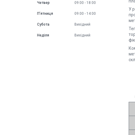
пл
Четвер
09:00
18:00
У р
Пʼятниця
09:00
14:00
про
мет
Субота
Вихідний
Те
тор
Неділя
Вихідний
фі
Ком
мет
скл