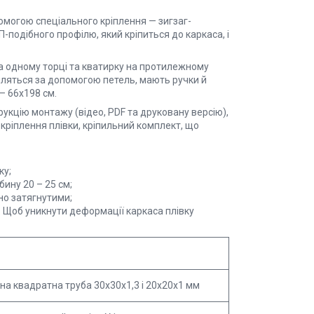
помогою спеціального кріплення — зигзаг-
-подібного профілю, який кріпиться до каркаса, і
на одному торці та кватирку на протилежному
іпляться за допомогою петель, мають ручки й
— 66х198 см.
рукцію монтажу (відео, PDF та друковану версію),
, кріплення плівки, кріпильний комплект, що
ку;
ину 20 – 25 см;
но затягнутими;
 Щоб уникнути деформації каркаса плівку
а квадратна труба 30x30x1,3 і 20x20x1 мм