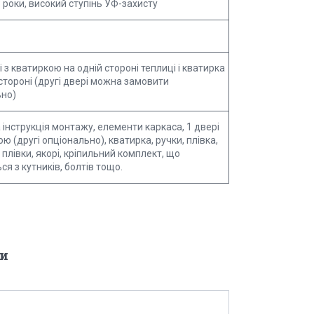
3 роки, високий ступінь УФ-захисту
і з кватиркою на одній стороні теплиці і кватирка
 стороні (другі двері можна замовити
ьно)
інструкція монтажу, елементи каркаса, 1 двері
ою (другі опціонально), кватирка, ручки, плівка,
 плівки, якорі, кріпильний комплект, що
ся з кутників, болтів тощо.
и