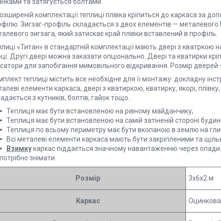
анками та затягується болтами.
озширеній комплектації теплиці плівка кріпиться до каркаса за до
філю. Зигзаг-профіль складається з двох елементів — металевого П
алевого зигзага, який затискає край плівки вставлений в профіль.
плиці «Титан» в стандартній комплектації мають двері з кватркою 
ці. Другі двері можна заказати опціонально. Двері та кватирки кр
ксатори для запобігання мимовільного відкривання. Розмір дверей 
плект теплиці містить все необхідне для її монтажу: докладну інст
алеві елементи каркаса, двері з кватиркою, кватирку, якорі, плівку
адається з кутників, болтів, гайок тощо.
Теплиця має бути встановленою на рівному майданчику;
Теплиця має бути встановленою на самій затіненій стороні будин
Теплиця по всьому периметру має бути вкопаною в землю на глиб
Всі металеві елементи каркаса мають бути закріпленими та щіль
Взимку
каркас піддається значному навантаженню через опади.
потрібно знімати.
Розмір
3x6x2 м
Каркас
Оцинкован