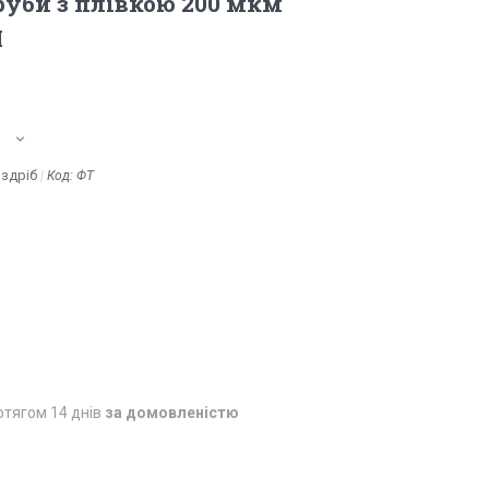
руби з плівкою 200 мкм
M
оздріб
Код:
ФТ
отягом 14 днів
за домовленістю