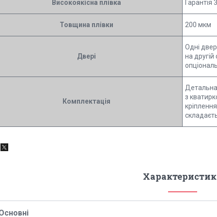
Високоякісна плівка
Гарантія 
Товщина плівки
200 мкм
Одні двер
Двері
на другій
опціонал
Детальна 
з кватирк
Комплектація
кріплення
складаєть
Характеристик
Основні