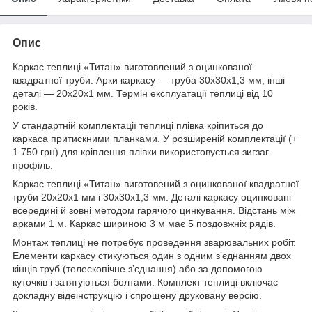
Опис
Каркас теплиці «Титан» виготовлений з оцинкованої
квадратної труби. Арки каркасу — труба 30х30х1,3 мм, інші
деталі — 20х20х1 мм. Термін експлуатації теплиці від 10
років.
У стандартній комплектації теплиці плівка кріпиться до
каркаса притискними планками. У розширеній комплектації (+
1 750 грн) для кріплення плівки використовується зигзаг-
профіль.
Каркас теплиці «Титан» виготовений з оцинкованої квадратної
труби 20х20х1 мм і 30х30х1,3 мм. Деталі каркасу оцинковані
всередині й зовні методом гарячого цинкування. Відстань між
арками 1 м. Каркас шириною 3 м має 5 поздовжніх рядів.
Монтаж теплиці не потребує проведення зварювальних робіт.
Елементи каркасу стикуються один з одним з’єднанням двох
кінців труб (телескопічне з’єднання) або за допомогою
куточків і затягуються болтами. Комплект теплиці включає
докладну відеінструкцію і спрощену друковану версію.