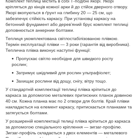
Комплект теплиці містить в собі Т-подібні якорі. Якорі
кріпляться до кінців кожної арки й до стійок дверного отвору.
Якорі вкопуються в ґрунт на глибину 20 — 25 см, що
забезпечує стійкість каркасу. При установці каркасу на
бетонний фундамент або дерев’яний брус комплект теплиці
доповнюється анкернии болтами.
Теплиця укомплектована світлостабілізованою плівкою.
Термін експлуатації плівки — 3 роки (гарантія від виробника).
Теплична плівка виконує наступні функції:
Пропускає світло необхідне для швидкого росту
рослин;
Затримує шкідливий для рослин ультрафіолет;
Захищає рослини від дощу, снігу, вітру тощо.
У стандартній комплектації теплиці плівка кріпиться до
каркаса за допомогою металевих притискних планок довиною
40 см. Кожна планка має по 2 отвори для болтів. Край плівки
накладається на елемент каркасу, притискається планками та
затягується болтами.
У розширеній комплектації телиці плівка кріпиться до каркаса
за допомогою спеціального кріплення — зигзаг-профілю.
Зигзаг-профіль складається з двох елементів — металевого