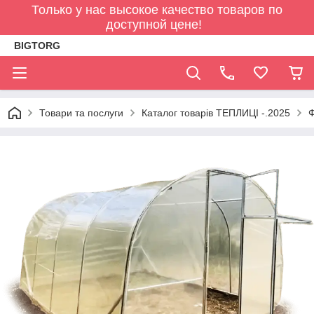
Только у нас высокое качество товаров по
доступной цене!
BIGTORG
Товари та послуги
Каталог товарів ТЕПЛИЦІ -.2025
Ф