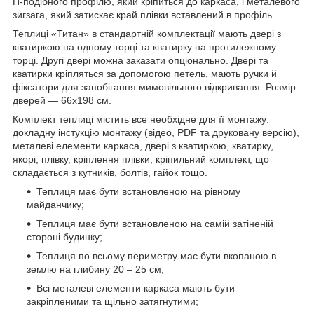
П-подібного профілю, який кріпиться до каркаса, і металевого
зигзага, який затискає край плівки вставлений в профіль.
Теплиці «Титан» в стандартній комплектації мають двері з
кватиркою на одному торці та кватирку на протилежному
торці. Другі двері можна заказати опціонально. Двері та
кватирки кріпляться за допомогою петель, мають ручки й
фіксатори для запобігання мимовільного відкривання. Розмір
дверей — 66х198 см.
Комплект теплиці містить все необхідне для її монтажу:
докладну інстукцію монтажу (відео, PDF та друковану версію),
металеві елементи каркаса, двері з кватиркою, кватирку,
якорі, плівку, кріплення плівки, кріпильний комплект, що
складається з кутників, болтів, гайок тощо.
Теплиця має бути встановленою на рівному
майданчику;
Теплиця має бути встановленою на самій затіненій
стороні будинку;
Теплиця по всьому периметру має бути вкопаною в
землю на глибину 20 – 25 см;
Всі металеві елементи каркаса мають бути
закріпленими та щільно затягнутими;