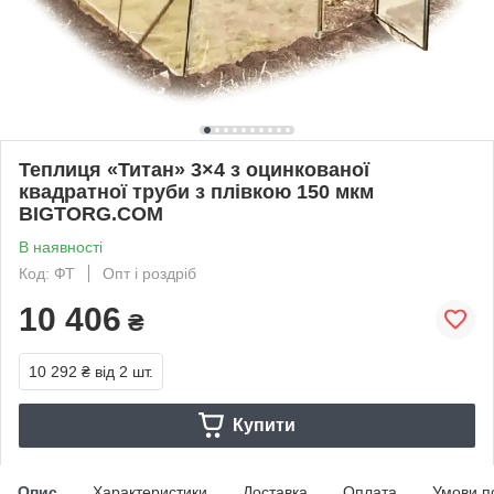
Теплиця «Титан» 3×4 з оцинкованої
квадратної труби з плівкою 150 мкм
BIGTORG.COM
В наявності
Код: ФТ
Опт і роздріб
10 406
₴
10 292 ₴
від 2 шт.
Купити
Опис
Характеристики
Доставка
Оплата
Умови п