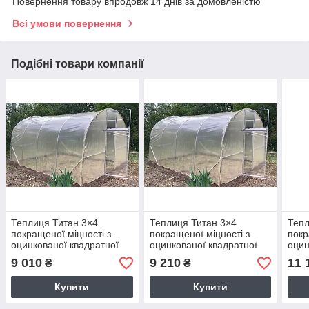
Повернення товару впродовж 14 днів за домовленістю
Всі умови повернення
Подібні товари компанії
Теплиця Титан 3×4
Теплиця Титан 3×4
Тепл
покращеної міцності з
покращеної міцності з
покр
оцинкованої квадратної
оцинкованої квадратної
оцин
труби з плівкою 150 мкм
труби з плівкою 200 мкм
труб
9 010
9 210
11 
₴
₴
Купити
Купити