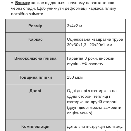
Взимку
каркас піддається значному навантаженню
через опади. Щоб уникнути деформації каркаса плівку
потрібно знімати.
Розмір
3x4x2 м
Каркас
Оцинкована квадратна труба
30x30x1,3 і 20x20x1 мм
Високоякісна плівка
Гарантія 3 роки, високий
ступінь УФ-захисту
Товщина плівки
150 мкм
Двері
Одні двері з кватиркою на
одній стороні теплиці і
кватирка на другій стороні
(другі двері можна замовити
опціонально)
Комплектація
Детальна інструкція монтажу,