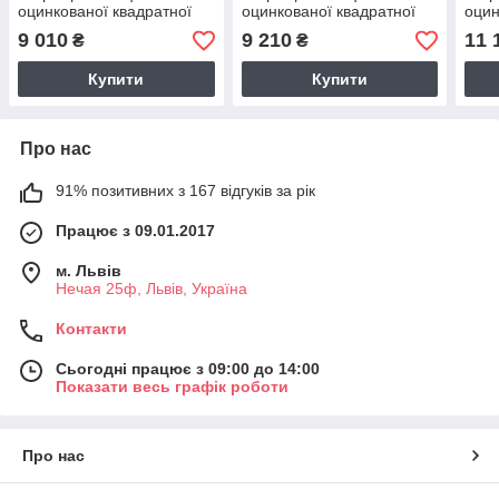
оцинкованої квадратної
оцинкованої квадратної
оцин
труби з плівкою 150 мкм
труби з плівкою 200 мкм
труб
9 010
9 210
11 
₴
₴
Купити
Купити
Про нас
91% позитивних з 167 відгуків за рік
Працює з 09.01.2017
м. Львів
Нечая 25ф, Львів, Україна
Контакти
Сьогодні працює з 09:00 до 14:00
Показати весь графік роботи
Про нас