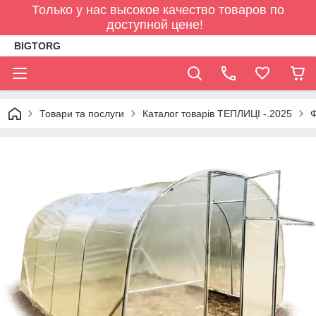
Только у нас высокое качество товаров по
доступной цене!
BIGTORG
Товари та послуги
Каталог товарів ТЕПЛИЦІ -.2025
Ф