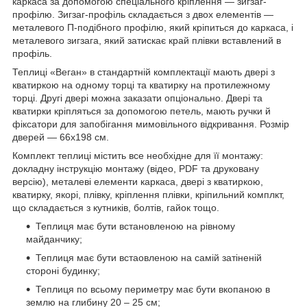
каркаса за допомогою спеціального кріплення — зигзаг-
профілю. Зигзаг-профіль складається з двох елементів —
металевого П-подібного профілю, який кріпиться до каркаса, і
металевого зигзага, який затискає край плівки вставлений в
профіль.
Теплиці «Веган» в стандартній комплектації мають двері з
кватиркою на одному торці та кватирку на протилежному
торці. Другі двері можна заказати опціонально. Двері та
кватирки кріпляться за допомогою петель, мають ручки й
фіксатори для запобігання мимовільного відкривання. Розмір
дверей — 66х198 см.
Комплект теплиці містить все необхідне для її монтажу:
докладну інструкцію монтажу (відео, PDF та друковану
версію), металеві елементи каркаса, двері з кватиркою,
кватирку, якорі, плівку, кріплення плівки, кріпильний комплкт,
що складається з кутників, болтів, гайок тощо.
Теплиця має бути встановленою на рівному
майданчику;
Теплиця має бути встаовленою на самій затіненій
стороні будинку;
Теплиця по всьому периметру має бути вкопаною в
землю на глибину 20 – 25 см;