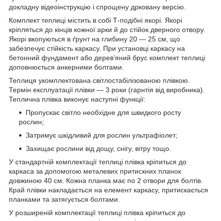
докладну відеоінструкцію і спрощену дрковану версію.
Комплект теплиці містить в собі Т-подібні якорі. Якорі
кріпляться до кінців кожної арки й до стійок дверного отвору.
Якорі вкопуються в ґрунт на глибину 20 — 25 см, що
забезпечує стійкість каркасу. При установці каркасу на
бетонний фундамент або дерев’яний брус комплект теплиці
доповнюється анкерними болтами.
Теплиця укомплектована світлостабілізованою плівкою.
Термін експлуатації плівки — 3 роки (гарнтія від виробника).
Теплична плівка виконує наступні функції:
Пропускає світло необхідне для швидкого росту
рослин;
Затримує шкідливий для рослин ультрафіолет;
Захищає рослини від дощу, снігу, вітру тощо.
У стандартній комплектації теплиці плівка кріпиться до
каркаса за допомогою металевих притискних планок
довжиною 40 см. Кожна планка має по 2 отвори для болтів.
Край плівки накладається на елемент каркасу, притискається
планками та затягується болтами.
У розширеній комплектації теплиці плівка кріпиться до