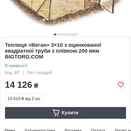
Теплиця «Веган» 3×10 з оцинкованої
квадратної труби з плівкою 200 мкм
BIGTORG.COM
В наявності
Код: ФТ
Опт і роздріб
14 126
₴
14 010 ₴
від 2 шт.
Купити
Опис
Характеристики
Доставка
Оплата
Умови п