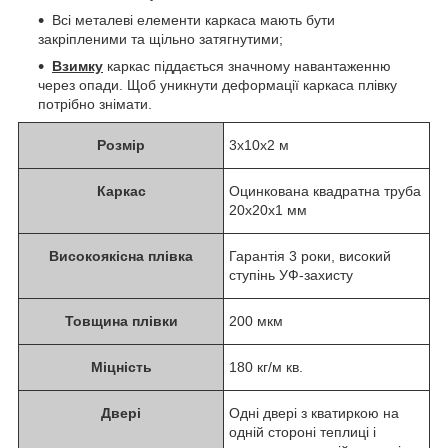
Всі металеві елементи каркаса мають бути
закріпленими та щільно затягнутими;
Взимку
каркас піддається значному навантаженню
через опади. Щоб уникнути деформації каркаса плівку
потрібно знімати.
Розмір
3x10x2 м
Каркас
Оцинкована квадратна труба
20x20x1 мм
Високоякісна плівка
Гарантія 3 роки, високий
ступінь УФ-захисту
Товщина плівки
200 мкм
Міцність
180 кг/м кв.
Двері
Одні двері з кватиркою на
одній стороні теплиці і