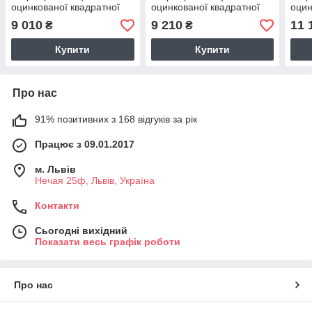
оцинкованої квадратної
оцинкованої квадратної
оцин
труби з плівкою 150 мкм
труби з плівкою 200 мкм
труб
9 010
9 210
11 
₴
₴
Купити
Купити
Про нас
91% позитивних з 168 відгуків за рік
Працює з 09.01.2017
м. Львів
Нечая 25ф, Львів, Україна
Контакти
Сьогодні вихідний
Показати весь графік роботи
Про нас