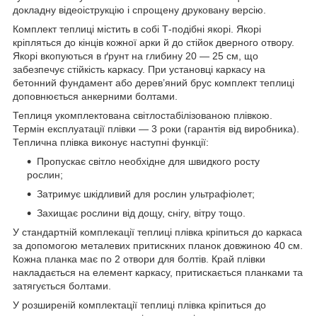
докладну відеоіструкцію і спрощену друковану версію.
Комплект теплиці містить в собі Т-подібні якорі. Якорі
кріпляться до кінців кожної арки й до стійок дверного отвору.
Якорі вкопуються в ґрунт на глибину 20 — 25 см, що
забезпечує стійкість каркасу. При установці каркасу на
бетонний фундамент або дерев’яний брус комплект теплиці
доповнюється анкерними болтами.
Теплиця укомплектована світлостабілізованою плівкою.
Термін експлуатації плівки — 3 роки (гарантія від виробника).
Теплична плівка виконує наступні функції:
Пропускає світло необхідне для швидкого росту
рослин;
Затримує шкідливий для рослин ультрафіолет;
Захищає рослини від дощу, снігу, вітру тощо.
У стандартній комплекації теплиці плівка кріпиться до каркаса
за допомогою металевих притискних планок довжиною 40 см.
Кожна планка має по 2 отвори для болтів. Край плівки
накладається на елемент каркасу, притискається планками та
затягується болтами.
У розширеній комплектації теплиці плівка кріпиться до