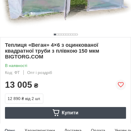
Теплиця «Веган» 4×6 з оцинкованої
квадратної труби з плівкою 150 мкм
BIGTORG.COM
В наявності
Код: ФТ
Опт і роздріб
13 005
₴
12 890 ₴
від 2 шт.
Купити
Опис
Характеристики
Доставка
Оплата
Умови п