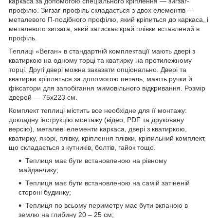
каркаса за допомогою спеціального кріплення — зигзаг-
профілю. Зигзаг-профіль складається з двох елементів —
металевого П-подібного профілю, який кріпиться до каркаса, і
металевого зигзага, який затискає край плівки вставлений в
профіль.
Теплиці «Веган» в стандартній комплектації мають двері з
кватиркою на одному торці та кватирку на протилежному
торці. Другі двері можна заказати опціонально. Двері та
кватирки кріпляться за допомогою петель, мають ручки й
фіксатори для запобігання мимовільного відкривання. Розмір
дверей — 75х223 см.
Комплект теплиці містить все необхідне для її монтажу:
докладну інструкцію монтажу (відео, PDF та друковану
версію), металеві елементи каркаса, двері з кватиркою,
кватирку, якорі, плівку, кріплення плівки, кріпильний комплект,
що складається з кутників, болтів, гайок тощо.
Теплиця має бути встановленою на рівному
майданчику;
Теплиця має бути встановленою на самій затіненій
стороні будинку;
Теплиця по всьому периметру має бути вкпаною в
землю на глибину 20 – 25 см;