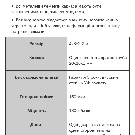
Всі металеві елементи каркаса мають бути
закріпленими та щільно затягнутими;
Взимку
каркас піддається значному навантаженню
через опади. Щоб уникнути деформації каркаса плівку
потрібно знімати.
Розмір
4x6x2,2 м
Каркас
Оцинкована квадратна труба
20x20x1 мм
Високоякісна плівка
Гарантія 3 роки, високий
ступінь УФ-захисту
Товщина плівки
150 мкм
Міцність
180 кг/м кв.
Двері
Одні двері з кватиркою на
одній стороні теплиці і