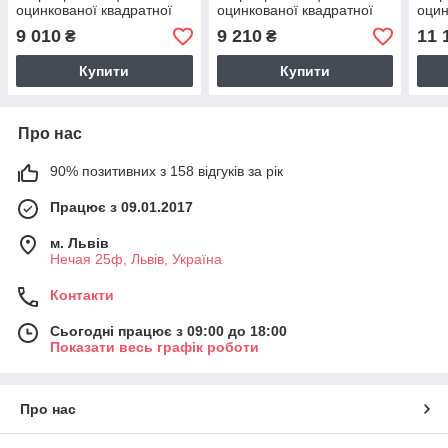
оцинкованої квадратної
оцинкованої квадратної
оцин
труби з плівкою 150 мкм
труби з плівкою 200 мкм
труб
9 010
9 210
11 
₴
₴
Купити
Купити
Про нас
90% позитивних з 158 відгуків за рік
Працює з 09.01.2017
м. Львів
Нечая 25ф, Львів, Україна
Контакти
Сьогодні працює з 09:00 до 18:00
Показати весь графік роботи
Про нас