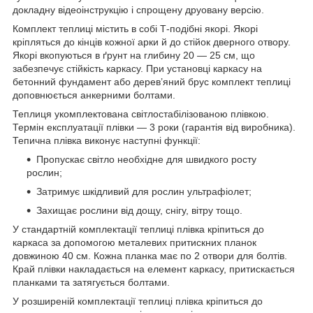
докладну відеоінструкцію і спрощену друовану версію.
Комплект теплиці містить в собі Т-подібні якорі. Якорі
кріпляться до кінців кожної арки й до стійок дверного отвору.
Якорі вкопуються в ґрунт на глибину 20 — 25 см, що
забезпечує стійкість каркасу. При установці каркасу на
бетонний фундамент або дерев’яний брус комплект теплиці
доповнюється анкерними болтами.
Теплиця укомплектована світлостабілізованою плівкою.
Термін експлуатації плівки — 3 роки (гарантія від виробника).
Тепична плівка виконує наступні функції:
Пропускає світло необхідне для швидкого росту
рослин;
Затримує шкідливий для рослин ультрафіолет;
Захищає рослини від дощу, снігу, вітру тощо.
У стандартній комплектації теплиці плівка кріпиться до
каркаса за допомогою металевих притискних планок
довжиною 40 см. Кожна планка має по 2 отвори для болтів.
Край плівки накладається на елемент каркасу, притискається
планками та затягується болтами.
У розширеній комплектації теплиці плівка кріпиться до