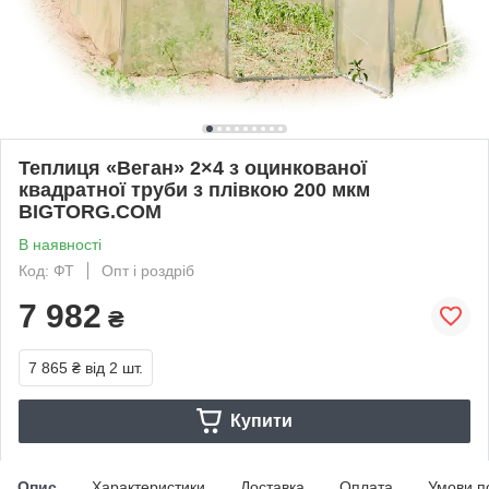
Теплиця «Веган» 2×4 з оцинкованої
квадратної труби з плівкою 200 мкм
BIGTORG.COM
В наявності
Код: ФТ
Опт і роздріб
7 982
₴
7 865 ₴
від 2 шт.
Купити
Опис
Характеристики
Доставка
Оплата
Умови п