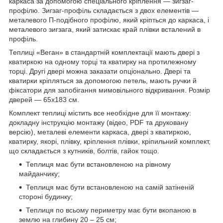
каркаса за допомогою спеціального кріплення — зигзаг-
профілю. Зигзаг-профіль складається з двох елементів —
металевого П-подібного профілю, який кріпться до каркаса, і
металевого зигзага, який затискає край плівки всталений в
профіль.
Теплиці «Веган» в стандартній комплектації мають двері з
кватиркою на одному торці та кватирку на протилежному
торці. Другі двері можна заказати опціонально. Двері та
кватирки кріпляться за допомогою петель, мають ручки й
фіксатори для запобігання мимовільного відкривання. Розмір
дверей — 65х183 см.
Комплект теплиці містить все необхідне для її монтажу:
докладну інструкцію монтажу (відео, PDF та друковану
версію), металеві елементи каркаса, двері з кватиркою,
кватирку, якорі, плівку, кріплення плівки, кріпильний комплект,
що складається з кутників, болтів, гайок тощо.
Теплиця має бути встановленою на рівному
майданчику;
Теплиця має бути встановленою на самій затіненій
стороні будинку;
Теплиця по всьому периметру має бути вкопаною в
землю на глибину 20 – 25 см;