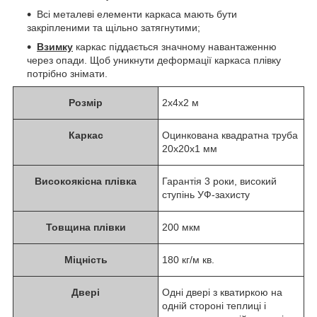
Всі металеві елементи каркаса мають бути
закріпленими та щільно затягнутими;
Взимку
каркас піддається значному навантаженню
через опади. Щоб уникнути деформації каркаса плівку
потрібно знімати.
Розмір
2x4x2 м
Каркас
Оцинкована квадратна труба
20x20x1 мм
Високоякісна плівка
Гарантія 3 роки, високий
ступінь УФ-захисту
Товщина плівки
200 мкм
Міцність
180 кг/м кв.
Двері
Одні двері з кватиркою на
одній стороні теплиці і